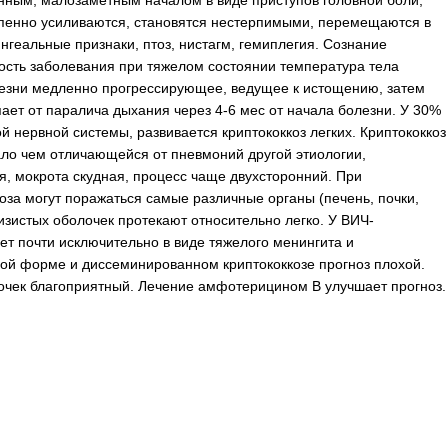
нным, малозаметным началом в виде приступов головной боли,
епенно усиливаются, становятся нестерпимыми, перемещаются в
геальные признаки, птоз, нистагм, гемиплегия. Сознание
ость заболевания при тяжелом состоянии температура тела
лезни медленно прогрессирующее, ведущее к истощению, затем
ает от паралича дыхания через 4-6 мес от начала болезни. У 30%
 нервной системы, развивается криптококкоз легких. Криптококкоз
ало чем отличающейся от пневмоний другой этиологии,
, мокрота скудная, процесс чаще двухсторонний. При
за могут поражаться самые различные органы (печень, почки,
лизистых оболочек протекают относительно легко. У ВИЧ-
ет почти исключительно в виде тяжелого менингита и
ой форме и диссеминированном криптококкозе прогноз плохой.
очек благоприятный. Лечение амфотерицином В улучшает прогноз.