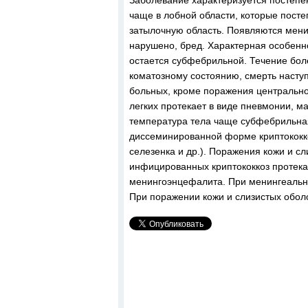
Заболевание характеризуется постепе
чаще в лобной области, которые пост
затылочную область. Появляются менин
нарушено, бред. Характерная особенн
остается субфебрильной. Течение бо
коматозному состоянию, смерть наступ
больных, кроме поражения центральной
легких протекает в виде пневмонии, м
температура тела чаще субфебрильная
диссеминированной форме криптококко
селезенка и др.). Поражения кожи и с
инфицированных криптококкоз протека
менингоэнцефалита. При менингеальн
При поражении кожи и слизистых обол