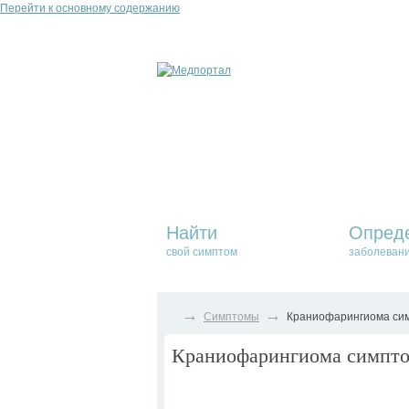
Перейти к основному содержанию
Найти
Опред
свой симптом
заболеван
→
→
Симптомы
Краниофарингиома сим
Краниофарингиома симптом