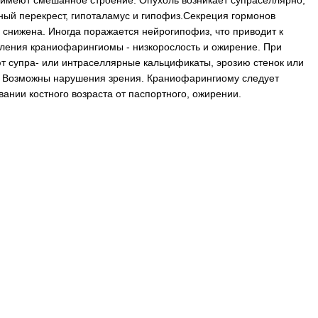
 имеют смешанное строение. Опухоль возникает супраселлярно;
ный перекрест, гипоталамус и гипофиз.Секреция гормонов
 снижена. Иногда поражается нейрогипофиз, что приводит к
ления краниофарингиомы - низкорослость и ожирение. При
т супра- или интраселлярные кальцификаты, эрозию стенок или
. Возможны нарушения зрения. Краниофарингиому следует
вании костного возраста от паспортного, ожирении.