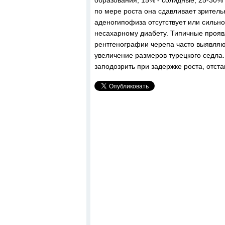
образования, 15% - солидные, 25-30%
по мере роста она сдавливает зритель
аденогипофиза отсутствует или сильно
несахарному диабету. Типичные прояв
рентгенографии черепа часто выявляю
увеличение размеров турецкого седла
заподозрить при задержке роста, отста