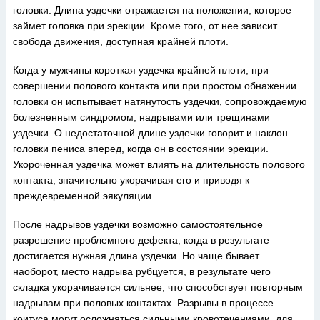
головки. Длина уздечки отражается на положении, которое
займет головка при эрекции. Кроме того, от нее зависит
свобода движения, доступная крайней плоти.
Когда у мужчины короткая уздечка крайней плоти, при
совершении полового контакта или при простом обнажении
головки он испытывает натянутость уздечки, сопровождаемую
болезненным синдромом, надрывами или трещинами
уздечки. О недостаточной длине уздечки говорит и наклон
головки пениса вперед, когда он в состоянии эрекции.
Укороченная уздечка может влиять на длительность полового
контакта, значительно укорачивая его и приводя к
преждевременной эякуляции.
После надрывов уздечки возможно самостоятельное
разрешение проблемного дефекта, когда в результате
достигается нужная длина уздечки. Но чаще бывает
наоборот, место надрыва рубцуется, в результате чего
складка укорачивается сильнее, что способствует повторным
надрывам при половых контактах. Разрывы в процессе
коитуса могут осложняться сильными кровотечениями, для