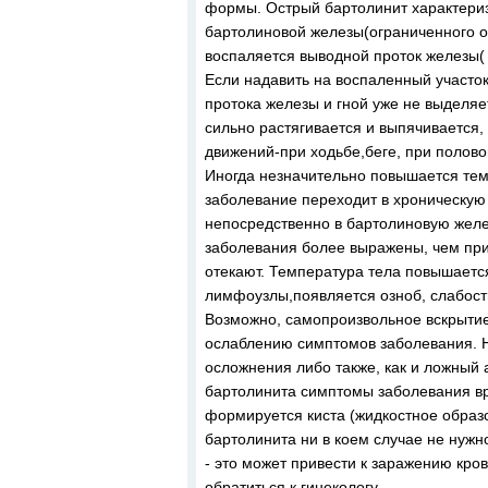
формы. Острый бартолинит характери
бартолиновой железы(ограниченного о
воспаляется выводной проток железы( 
Если надавить на воспаленный участок
протока железы и гной уже не выделяе
сильно растягивается и выпячивается
движений-при ходьбе,беге, при полово
Иногда незначительно повышается темп
заболевание переходит в хроническую
непосредственно в бартолиновую желе
заболевания более выражены, чем пр
отекают. Температура тела повышаетс
лимфоузлы,появляется озноб, слабость
Возможно, самопроизвольное вскрытие 
ослаблению симптомов заболевания. Н
осложнения либо также, как и ложный
бартолинита симптомы заболевания вр
формируется киста (жидкостное образ
бартолинита ни в коем случае не нужн
- это может привести к заражению кро
обратиться к гинекологу.