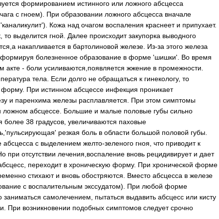
зуется формированием истинного или ложного абсцесса
чага с гноем). При образовании ложного абсцесса вначале
'каналикулит'). Кожа над очагом воспаления краснеет и припухает.
, то выделится гной. Далее происходит закупорка выводного
тся,а накапливается в бартолиновой железе. Из-за этого железа
, формируя болезненное образование в форме 'шишки'. Во время
м акте - боли усиливаются,появляется жжение в промежности.
ература тела. Если долго не обращаться к гинекологу, то
 форму. При истинном абсцессе инфекция проникает
зу и паренхима железы расплавляется. При этом симптомы
и ложном абсцессе. Большие и малые половые губы сильно
я более 38 градусов, увеличиваются паховые
,'пульсирующая' резкая боль в области большой половой губы.
абсцесса с выделением желто-зеленого гноя, что приводит к
о при отсутствии лечения,воспаление вновь рецидивирует и дает
 абсцесс, переходит в хроническую форму. При хронической форме
еменно стихают и вновь обостряются. Вместо абсцесса в железе
ование с воспалительным экссудатом). При любой форме
о заниматься самолечением, пытаться выдавить абсцесс или кисту
ви. При возникновении подобных симптомов следует срочно