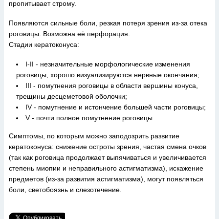
пропитывает строму.
Появляются сильные боли, резкая потеря зрения из-за отека
роговицы. Возможна её перфорация.
Стадии кератоконуса:
I-II - незначительные морфологические изменения
роговицы, хорошо визуализируются нервные окончания;
III - помутнения роговицы в области вершины конуса,
трещины десцеметовой оболочки;
IV - помутнение и истончение большей части роговицы;
V - почти полное помутнение роговицы
Симптомы, по которым можно заподозрить развитие
кератоконуса: снижение остроты зрения, частая смена очков
(так как роговица продолжает выпячиваться и увеличивается
степень миопии и неправильного астигматизма), искажение
предметов (из-за развития астигматизма), могут появляться
боли, светобоязнь и слезотечение.