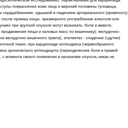
эндоскопическом исследовании). Характерными для карциноида
ступы покраснения кожи лица и верхней половины туловища,
сердцебиением, одышкой и падением артериального (кровяного)
 после приема пищи, чрезмерного употребления алкоголя или
чаях при крупной опухоли могут возникать: боли в животе;
продвижения пищи и каловых масс по кишечнику); желудочно-
з желудочно-кишечного тракта); ателектаз - спадение (сдутие)
егочной ткани; при карциноиде аппендикса (червеобразного
тина хронического аппендицита (периодические боли в правой
, с момента своего появления в организме опухоль никак не