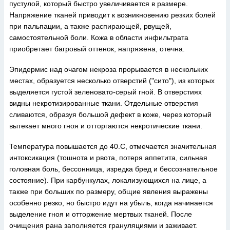
пустулой, который быстро увеличивается в размере.
Напряжение тканей приводит к возникновению резких болей
при пальпации, а также распирающей, рвущей,
самостоятельной боли. Кожа в области инфильтрата
приобретает багровый оттенок, напряжена, отечна.
Эпидермис над очагом некроза прорывается в нескольких
местах, образуется несколько отверстий ("сито"), из которых
выделяется густой зеленовато-серый гной. В отверстиях
видны некротизированные ткани. Отдельные отверстия
сливаются, образуя большой дефект в коже, через который
вытекает много гноя и отторгаются некротические ткани.
Температура повышается до 40.С, отмечается значительная
интоксикация (тошнота и рвота, потеря аппетита, сильная
головная боль, бессонница, изредка бред и бессознательное
состояние). При карбункулах, локализующихся на лице, а
также при больших по размеру, общие явления выражены
особенно резко, но быстро идут на убыль, когда начинается
выделение гноя и отторжение мертвых тканей. После
очищения рана заполняется грануляциями и заживает.