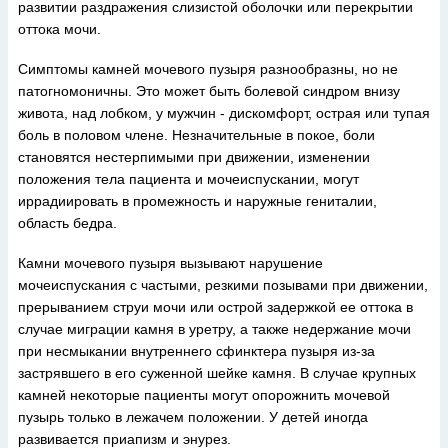
развитии раздражения слизистой оболочки или перекрытии
оттока мочи.
Симптомы камней мочевого пузыря разнообразны, но не
патогномоничны. Это может быть болевой синдром внизу
живота, над лобком, у мужчин - дискомфорт, острая или тупая
боль в половом члене. Незначительные в покое, боли
становятся нестерпимыми при движении, изменении
положения тела пациента и мочеиспускании, могут
иррадиировать в промежность и наружные гениталии,
область бедра.
Камни мочевого пузыря вызывают нарушение
мочеиспускания с частыми, резкими позывами при движении,
прерыванием струи мочи или острой задержкой ее оттока в
случае миграции камня в уретру, а также недержание мочи
при несмыкании внутреннего сфинктера пузыря из-за
застрявшего в его суженной шейке камня. В случае крупных
камней некоторые пациенты могут опорожнить мочевой
пузырь только в лежачем положении. У детей иногда
развивается приапизм и энурез.