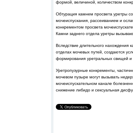
формой, величиной, количеством конк
Обтурация камнем просвета уретры с
мочеиспускания, рассеиванием и осла
конкрементом просвета мочеиспускате
Камни заднего отдела уретры вызывают
Вследствие длительного нахождения ка
отделах мочевых путей, создаются усл
формирования уретральных свищей и 
Уретропузурные конкременты, частичн
мочевом пузыре могут вызывать недер
мочеиспускательном канале болезнен
снижение либидо и сексуальная дисфу