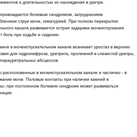
рементов и длительностью их нахождения в уретре.
опровождается болевым синдромом, затруднением
блением струи мочи, гематурией. При полном перекрытии
льного канала развивается острая задержка мочеиспускания.
 боль при ходьбе и сидении.
мня в мочеиспускательном канале возникает уростаз в верхних
овия для гидронефроза, уретрита, пролежней в слизистой уретры,
парауретральных абсцессов.
о расположенные в мочеиспускательном канале и частично - в
жание мочи. Половые контакты при наличии камней в
ны; при постоянном болевом синдроме может развиваться
нкция.