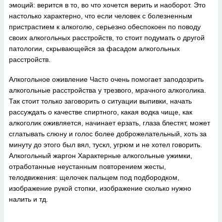
эмоций: верится в то, во что хочется верить и наоборот. Это
настолько характерно, что если человек с болезненным
пристрастием к алкоголю, серьезно обеспокоен по поводу
своих алкогольных расстройств, то стоит подумать о другой
патологии, скрывающейся за фасадом алкогольных
расстройств.
Алкогольное оживление Часто очень помогает заподозрить
алкогольные расстройства у трезвого, мрачного алкоголика.
Так стоит только заговорить о ситуации выпивки, начать
рассуждать о качестве спиртного, какая водка чище, как
алкоголик оживляется, начинает ерзать, глаза блестят, может
сглатывать слюну и голос более доброжелательный, хоть за
минуту до этого был вял, тускл, угрюм и не хотел говорить.
Алкогольный жаргон Характерные алкогольные ужимки,
отработанные неустанным повторением жесты,
телодвижения: щелочек пальцем под подбородком,
изображение рукой стопки, изображение сколько нужно
налить и тд.