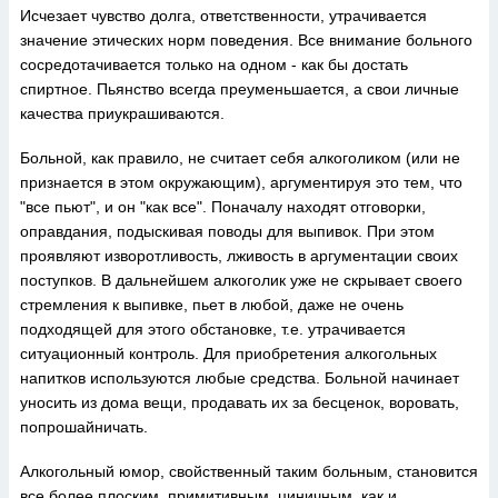
Исчезает чувство долга, ответственности, утрачивается
значение этических норм поведения. Все внимание больного
сосредотачивается только на одном - как бы достать
спиртное. Пьянство всегда преуменьшается, а свои личные
качества приукрашиваются.
Больной, как правило, не считает себя алкоголиком (или не
признается в этом окружающим), аргументируя это тем, что
"все пьют", и он "как все". Поначалу находят отговорки,
оправдания, подыскивая поводы для выпивок. При этом
проявляют изворотливость, лживость в аргументации своих
поступков. В дальнейшем алкоголик уже не скрывает своего
стремления к выпивке, пьет в любой, даже не очень
подходящей для этого обстановке, т.е. утрачивается
ситуационный контроль. Для приобретения алкогольных
напитков используются любые средства. Больной начинает
уносить из дома вещи, продавать их за бесценок, воровать,
попрошайничать.
Алкогольный юмор, свойственный таким больным, становится
все более плоским, примитивным, циничным, как и