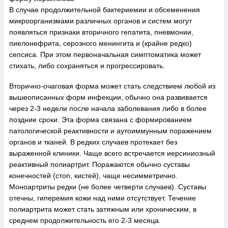
В случае продолжительной бактериемии и обсеменения
микроорганизмами различных органов и систем могут
появляться признаки вторичного гепатита, пневмонии,
пиелонефрита, серозного менингита и (крайне редко)
сепсиса. При этом первоначальная симптоматика может
стихать, либо сохраняться и прогрессировать.
Вторично-очаговая форма может стать следствием любой из
вышеописанных форм инфекции, обычно она развивается
через 2-3 недели после начала заболевания либо в более
поздние сроки. Эта форма связана с формированием
патологической реактивности и аутоиммунным поражением
органов и тканей. В редких случаев протекает без
выраженной клиники. Чаще всего встречается иерсиниозный
реактивный полиартрит. Поражаются обычно суставы
конечностей (стоп, кистей), чаще несимметрично.
Моноартриты редки (не более четверти случаев). Суставы
отечны, гиперемия кожи над ними отсутствует. Течение
полиартрита может стать затяжным или хроническим, в
среднем продолжительность его 2-3 месяца.