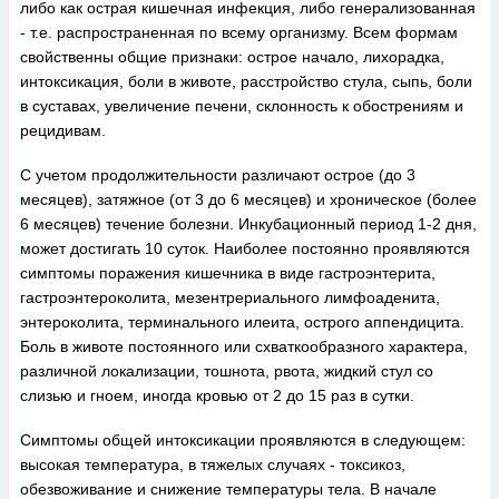
либо как острая кишечная инфекция, либо генерализованная
- т.е. распространенная по всему организму. Всем формам
свойственны общие признаки: острое начало, лихорадка,
интоксикация, боли в животе, расстройство стула, сыпь, боли
в суставах, увеличение печени, склонность к обострениям и
рецидивам.
С учетом продолжительности различают острое (до 3
месяцев), затяжное (от 3 до 6 месяцев) и хроническое (более
6 месяцев) течение болезни. Инкубационный период 1-2 дня,
может достигать 10 суток. Наиболее постоянно проявляются
симптомы поражения кишечника в виде гастроэнтерита,
гастроэнтероколита, мезентрериального лимфоаденита,
энтероколита, терминального илеита, острого аппендицита.
Боль в животе постоянного или схваткообразного характера,
различной локализации, тошнота, рвота, жидкий стул со
слизью и гноем, иногда кровью от 2 до 15 раз в сутки.
Симптомы общей интоксикации проявляются в следующем:
высокая температура, в тяжелых случаях - токсикоз,
обезвоживание и снижение температуры тела. В начале