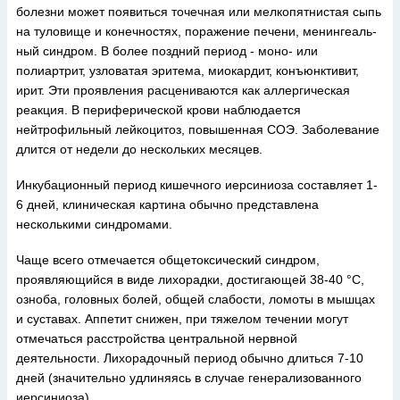
болезни может появиться точечная или мелкопятнистая сыпь
на туловище и конечностях, поражение печени, менингеаль-
ный синдром. В более поздний период - моно- или
полиартрит, узловатая эритема, миокардит, конъюнктивит,
ирит. Эти проявления расцениваются как аллергическая
реакция. В периферической крови наблюдается
нейтрофильный лейкоцитоз, повышенная СОЭ. Заболевание
длится от недели до нескольких месяцев.
Инкубационный период кишечного иерсиниоза составляет 1-
6 дней, клиническая картина обычно представлена
несколькими синдромами.
Чаще всего отмечается общетоксический синдром,
проявляющийся в виде лихорадки, достигающей 38-40 °С,
озноба, головных болей, общей слабости, ломоты в мышцах
и суставах. Аппетит снижен, при тяжелом течении могут
отмечаться расстройства центральной нервной
деятельности. Лихорадочный период обычно длиться 7-10
дней (значительно удлиняясь в случае генерализованного
иерсиниоза).