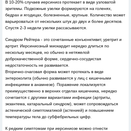
В 10-20% случаев иерсиниоз протекает в виде узловатой
эритемы. Подкожные узелки формируются на голенях,
бедрах и ягодицах, болезненные, крупные. Количество может
варьироваться от нескольких штук до двух и более десятков.
Спустя 2-3 недели узелки рассасываются.
Синдром Рейтера - это сочетанные конъюнктивит, уретрит и
артрит. Иерсиниозный миокардит нередко длиться по
нескольку месяцев, но обычно в нетяжелой
доброкачественной форме, сердечно-сосудистая
недостаточность не развивается.
Вторично-очаговая форма может протекать в виде
энтероколита (обычно развивается у лиц с кишечными
инфекциями в анамнезе). Поражение локализуется
преимущественно в верхних отделах кишечника, нередко
сочетается с другими вариантами инфекции (артриты,
экзантема, катаральный синдром), может сопровождаться
астенической симптоматикой (астенией) и повышением
температуры тела до субфебрильных цифр.
К редким симптомам при иерсиниозе можно отнести