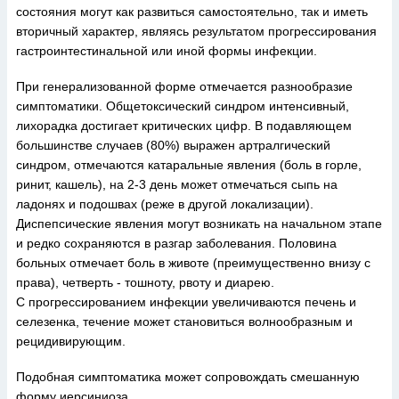
состояния могут как развиться самостоятельно, так и иметь
вторичный характер, являясь результатом прогрессирования
гастроинтестинальной или иной формы инфекции.
При генерализованной форме отмечается разнообразие
симптоматики. Общетоксический синдром интенсивный,
лихорадка достигает критических цифр. В подавляющем
большинстве случаев (80%) выражен артралгический
синдром, отмечаются катаральные явления (боль в горле,
ринит, кашель), на 2-3 день может отмечаться сыпь на
ладонях и подошвах (реже в другой локализации).
Диспепсические явления могут возникать на начальном этапе
и редко сохраняются в разгар заболевания. Половина
больных отмечает боль в животе (преимущественно внизу с
права), четверть - тошноту, рвоту и диарею.
С прогрессированием инфекции увеличиваются печень и
селезенка, течение может становиться волнообразным и
рецидивирующим.
Подобная симптоматика может сопровождать смешанную
форму иерсиниоза.