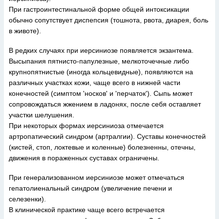
При гастроинтестинальной форме общей интоксикации
обычно сопутствует диспепсия (тошнота, рвота, диарея, боль
в животе).
В редких случаях при иерсиниозе появляется экзантема.
Высыпания пятнисто-папулезные, мелкоточечные либо
крупнопятнистые (иногда кольцевидные), появляются на
различных участках кожи, чаще всего в нижней части
конечностей (симптом 'носков' и 'перчаток'). Сыпь может
сопровождаться жжением в ладонях, после себя оставляет
участки шелушения.
При некоторых формах иерсиниоза отмечается
артропатический синдром (артралгии). Суставы конечностей
(кистей, стоп, локтевые и коленные) болезненны, отечны,
движения в пораженных суставах ограничены.
При генерализованном иерсиниозе может отмечаться
гепатолиенальный синдром (увеличение печени и
селезенки).
В клинической практике чаще всего встречается