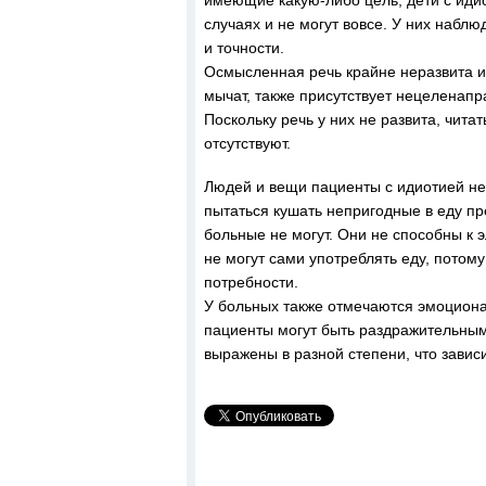
имеющие какую-либо цель, дети с идио
случаях и не могут вовсе. У них набл
и точности.
Осмысленная речь крайне неразвита ил
мычат, также присутствует нецеленап
Поскольку речь у них не развита, чита
отсутствуют.
Людей и вещи пациенты с идиотией не
пытаться кушать непригодные в еду пре
больные не могут. Они не способны к 
не могут сами употреблять еду, потом
потребности.
У больных также отмечаются эмоциона
пациенты могут быть раздражительны
выражены в разной степени, что завис