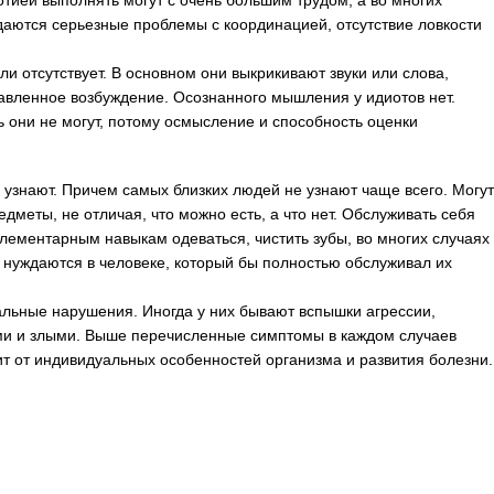
тией выполнять могут с очень большим трудом, а во многих
юдаются серьезные проблемы с координацией, отсутствие ловкости
и отсутствует. В основном они выкрикивают звуки или слова,
равленное возбуждение. Осознанного мышления у идиотов нет.
ть они не могут, потому осмысление и способность оценки
 узнают. Причем самых близких людей не узнают чаще всего. Могут
дметы, не отличая, что можно есть, а что нет. Обслуживать себя
элементарным навыкам одеваться, чистить зубы, во многих случаях
у нуждаются в человеке, который бы полностью обслуживал их
льные нарушения. Иногда у них бывают вспышки агрессии,
ми и злыми. Выше перечисленные симптомы в каждом случаев
ит от индивидуальных особенностей организма и развития болезни.