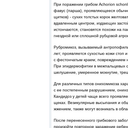
При поражении грибом Achorion schonle
фавус (парша), проявляющееся обычно
щитков) - сухих толстых корок желтов
вдавленным центром, издающих засто
истончаются, становятся похожи на па
гнездной или сплошной рубцовой атро
Рубромикоз, вызываемый антропофильны
лет; проявляется сухостью кожи стоп
с фестончатым краем; повреждением н
При эпидермофитии в межпальцевых с
шелушение, умеренное мокнутие, трещ
Для различных типов онихомикоза хар
с ее постепенным разрушением, онихо
Кандидоз у детей чаще всего проявля
щеках. Везикулярные высыпания и об
жжением, также могут возникать в обл
После перенесенного грибкового забол
произойти повторное заражение ребен