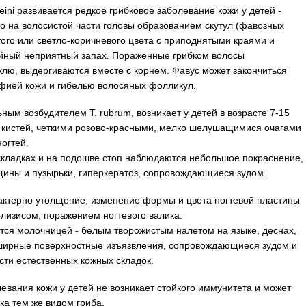
ini развивается редкое грибковое заболевание кожи у детей -
 на волосистой части головы образованием скутул (фавозных
атого или светло-коричневого цвета с приподнятыми краями и
йный неприятный запах. Пораженные грибком волосы
клю, выдергиваются вместе с корнем. Фавус может закончиться
фией кожи и гибелью волосяных фолликул.
м возбудителем T. rubrum, возникает у детей в возрасте 7-15
 и кистей, четкими розово-красными, мелко шелушащимися очагами
огтей.
кладках и на подошве стоп наблюдаются небольшое покраснение,
ины и пузырьки, гиперкератоз, сопровождающиеся зудом.
актерно утолщение, изменение формы и цвета ногтевой пластины
лизисом, поражением ногтевого валика.
ется молочницей - белым творожистым налетом на языке, деснах,
ширные поверхностные изъязвления, сопровождающиеся зудом и
асти естественных кожных складок.
евания кожи у детей не возникает стойкого иммунитета и может
ка тем же видом гриба.