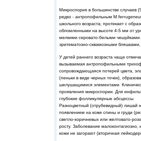
Микроспория в большинстве случаев (
редко - антропофильным M.ferrugeneu
школьного возраста; протекает с обра
обломленными на высоте 4-5 мм от ур
мелкими серовато-белыми чешуйками.
эритематозно-сквамозными бляшками, 
У детей раннего возраста чаще отмеча
вызываемая антропофильными трихофито
сопровождающаяся потерей цвета, эла
(пеньки в виде черных точек), образо
шелушащимися элементами. Клиническ
проявления микроспории. Для инфиль
глубокие фолликулярные абсцессы.
Разноцветный (отрубевидный) лишай н
появлением на коже спины и груди (р
светло-коричневых или желтовато-роз
росту. Заболевание малоконтагиозно,
кожи не загорают (вторичная лейкодер