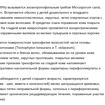
99%) вызывается зооантропофильным грибом Microsporum canis,
m. Встречается обычно у детей дошкольного и младшего
зованием немногочисленных, округлых, четко очерченных очагов с
овня кожи волосами. В пределах очага поражения кожа покрыта
 На гладкой коже микроспория проявляется концентрическими
окруженными валиком из мелких пузырьков и серозных корочек.
ется поверхностная трихофития волосистой части головы,
нами (Trichophyton tonsurans и T. violaceum),
стичности и блеска волос, обламыванием их на уровне кожи
ванием четких, округлых проплешин, покрытых мелкими
ие признаки трихофитии на гладкой коже напоминают
тративно-нагноительной формы характерны перифолликулиты и
аблюдается у детей старшего возраста; характеризуется
еже - шеи, живота и конечностей) мелко шелушащихся кремовых,
овых пятен неправильной формы, склонных к периферическому
 имеет хроническое рецидивирующее течение; пораженные участки
ма).