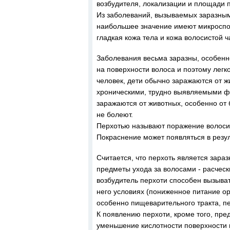
возбудителя, локализации и площади 
Из заболеваний, вызываемых заразным
наибольшее значение имеют микроспо
гладкая кожа тела и кожа волосистой ч
Заболевания весьма заразны, особенн
на поверхности волоса и поэтому лег
человек, дети обычно заражаются от 
хроническими, трудно выявляемыми ф
заражаются от животных, особенно от 
не болеют.
Перхотью называют поражение волосис
Покраснение может появляться в резул
Считается, что перхоть является зара
предметы ухода за волосами - расчески
возбудитель перхоти способен вызыват
него условиях (пониженное питание ор
особенно пищеварительного тракта, пе
К появлению перхоти, кроме того, пре
уменьшение кислотности поверхности 