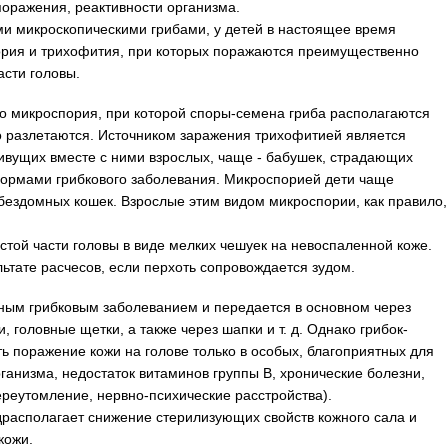
поражения, реактивности организма.
и микроскопическими грибами, у детей в настоящее время
рия и трихофития, при которых поражаются преимущественно
асти головы.
о микроспория, при которой споры-семена гриба располагаются
ко разлетаются. Источником заражения трихофитией является
живущих вместе с ними взрослых, чаще - бабушек, страдающих
ормами грибкового заболевания. Микроспорией дети чаще
бездомных кошек. Взрослые этим видом микроспории, как правило,
той части головы в виде мелких чешуек на невоспаленной коже.
ьтате расчесов, если перхоть сопровождается зудом.
зным грибковым заболеванием и передается в основном через
, головные щетки, а также через шапки и т. д. Однако грибок-
ь поражение кожи на голове только в особых, благоприятных для
ганизма, недостаток витаминов группы В, хронические болезни,
реутомление, нервно-психические расстройства).
драсполагает снижение стерилизующих свойств кожного сала и
кожи.