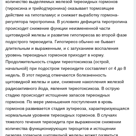
количество выделяемых железой тиреоидных гормонов
(тироксина и трийодтиронина) оказывает тормозящее
действие на гипоталамус и снижает выработку гормона-
регулятора тиротропина. В условиях дефицита тиротропина
происходит снижение функции неизмененной части
щитовидной железы и развитие гипотиреоза во второй фазе
подострого тиреоидита. Гипотиреоз обычно не бывает
длительным и выраженным, и с затуханием воспаления
уровень тиреоидных гормонов приходит в норму.
Продолжительность стадии тиреотоксикоза (острой,
начальной) при подостром тиреоидите составляет от 4 до 8
недель. В этот период отмечаются болезненность
щитовидной железы и шеи, снижение накопления железой
радиоактивного йода, явления тиреотоксикоза. В острую
стадию происходит истощение запасов тиреоидных
гормонов. По мере уменьшения поступления в кровь
гормонов развивается стадия эутиреоза, характеризующаяся
нормальным уровнем тиреоидных гормонов. В случаях
тяжелого течения тиреоидита при выраженном снижении
количества функционирующих тироцитов и истощении
резерва гормонов щитовидной железы может развиться