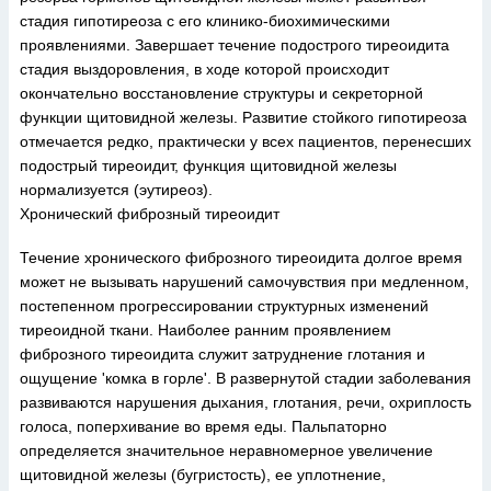
стадия гипотиреоза с его клинико-биохимическими
проявлениями. Завершает течение подострого тиреоидита
стадия выздоровления, в ходе которой происходит
окончательно восстановление структуры и секреторной
функции щитовидной железы. Развитие стойкого гипотиреоза
отмечается редко, практически у всех пациентов, перенесших
подострый тиреоидит, функция щитовидной железы
нормализуется (эутиреоз).
Хронический фиброзный тиреоидит
Течение хронического фиброзного тиреоидита долгое время
может не вызывать нарушений самочувствия при медленном,
постепенном прогрессировании структурных изменений
тиреоидной ткани. Наиболее ранним проявлением
фиброзного тиреоидита служит затруднение глотания и
ощущение 'комка в горле'. В развернутой стадии заболевания
развиваются нарушения дыхания, глотания, речи, охриплость
голоса, поперхивание во время еды. Пальпаторно
определяется значительное неравномерное увеличение
щитовидной железы (бугристость), ее уплотнение,