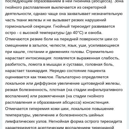
последующим образованием в ней гнойника (абсцесса). Зона
гнойного расплавления выключается из секреторной
деятельности, однако чаще она захватывает незначительную
часть ткани железы и не вызывает резких нарушений
гормональной секреции. Гнойный тиреоидит развивается
остро - с высокой температуры (до 40°С) и озноба.
Отмечаются резкие боли на передней поверхности шеи со
смещением в затылок, челюсти, язык, уши, усиливающиеся
при кашле, глотании и движениях головы. Стремительно
нарастает интоксикация: появляется выраженная слабость,
разбитость, ломота в мышцах и суставах, головная боль,
нарастает тахикардия. Нередко состояние пациента
оценивается как тяжелое. Пальпаторно определяется
локальное или диффузное увеличение щитовидной железы,
резкая болезненность, плотная (на стадии инфильтративного
воспаления) или размягченная (на стадии гнойного
расплавления и образования абсцесса) консистенция.
Отмечается гиперемия кожи шеи, локальное повышение
температуры, увеличение и болезненность шейных
лимфатических узлов. Негнойная форма острого тиреоидита
характеризуется асептическим воспалением тиреоидной