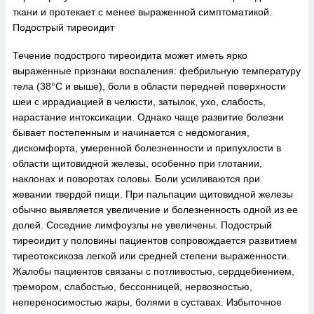
ткани и протекает с менее выраженной симптоматикой.
Подострый тиреоидит
Течение подострого тиреоидита может иметь ярко
выраженные признаки воспаления: фебрильную температуру
тела (38°С и выше), боли в области передней поверхности
шеи с иррадиацией в челюсти, затылок, ухо, слабость,
нарастание интоксикации. Однако чаще развитие болезни
бывает постепенным и начинается с недомогания,
дискомфорта, умеренной болезненности и припухлости в
области щитовидной железы, особенно при глотании,
наклонах и поворотах головы. Боли усиливаются при
жевании твердой пищи. При пальпации щитовидной железы
обычно выявляется увеличение и болезненность одной из ее
долей. Соседние лимфоузлы не увеличены. Подострый
тиреоидит у половины пациентов сопровождается развитием
тиреотоксикоза легкой или средней степени выраженности.
Жалобы пациентов связаны с потливостью, сердцебиением,
тремором, слабостью, бессонницей, нервозностью,
непереносимостью жары, болями в суставах. Избыточное