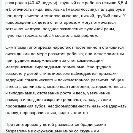
срок родов (40-42 недели); крупный вес ребенка (свыше 3,5-4
кг); отечность лица, век, языка (макроглоссия), пальцев рук и
ног; прерывистое и тяжелое дыхание, низкий, грубый плач. У
новорожденных детей с гипотиреозом могут отмечаться
затяжная желтуха, позднее заживление пупочной раны,
пупочная грыжа, слабый сосательный рефлекс.
Симптомы гипотиреоза нарастают постепенно и становятся
очевидными по мере развития ребенка; они менее заметны
при грудном вскармливании за счет компенсации
материнскими тиреоидными гормонами. Уже грудном
возрасте у детей с гипотиреозом наблюдаются признаки
задержки соматического и психомоторного развития: общая
вялость, сонливость, мышечная гипотония, заторможенность
и гиподинамия, отставание роста и веса, увеличение
размера и позднее закрытие родничка, запаздывание
прорезывания зубов, несформированность навыков (держать
голову, переворачиваться, сидеть, стоять).
При гипотиреозе у детей развивается брадипсихия -
безразличие к окружающему миру со скудными