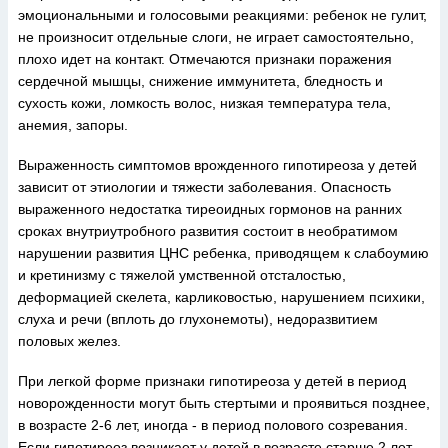
эмоциональными и голосовыми реакциями: ребенок не гулит,
не произносит отдельные слоги, не играет самостоятельно,
плохо идет на контакт. Отмечаются признаки поражения
сердечной мышцы, снижение иммунитета, бледность и
сухость кожи, ломкость волос, низкая температура тела,
анемия, запоры.
Выраженность симптомов врожденного гипотиреоза у детей
зависит от этиологии и тяжести заболевания. Опасность
выраженного недостатка тиреоидных гормонов на ранних
сроках внутриутробного развития состоит в необратимом
нарушении развития ЦНС ребенка, приводящем к слабоумию
и кретинизму с тяжелой умственной отсталостью,
деформацией скелета, карликовостью, нарушением психики,
слуха и речи (вплоть до глухонемоты), недоразвитием
половых желез.
При легкой форме признаки гипотиреоза у детей в период
новорожденности могут быть стертыми и проявиться позднее,
в возрасте 2-6 лет, иногда - в период полового созревания.
Если гипотиреоз возникает у детей в возрасте старше 2 лет,