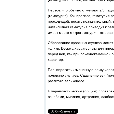
(гематурией, болью, пальпаторно оп
Первое, что обычно отмечают 2/3 паци
(гематурия). Как правило, гематурия 
преходящей, носить незначительный, 
интенсивная гематурия приводит к ре
имеет место микрогематурия, которая
Образование кровяных сгустков может
колики. Весьма характерным для гипе
перед ней, как при почечнокаменной 
характер.
Пальпировать измененную почку через
половине случаев. Сдавление вен (поч
развитию варикоцеле.
К парапластическим (общим) проявле
ознобами, миалгия, артралгия, слабост