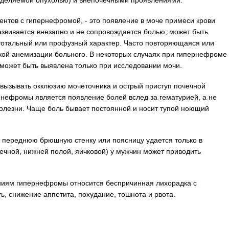
ределяемой опухолью) и внепочечными проявлениями.
ентов с гипернефромой, - это появление в моче примеси крови
развивается внезапно и не сопровождается болью; может быть
тотальный или профузный характер. Часто повторяющаяся или
зкой анемизации больного. В некоторых случаях при гипернефроме
 может быть выявлена только при исследовании мочи.
 вызывать окклюзию мочеточника и острый приступ почечной
рнефромы является появление болей вслед за гематурией, а не
болезни. Чаще боль бывает постоянной и носит тупой ноющий
 переднюю брюшную стенку или поясницу удается только в
ечной, нижней полой, яичковой) у мужчин может приводить
ниям гипернефромы относится беспричинная лихорадка с
ь, снижение аппетита, похудание, тошнота и рвота.