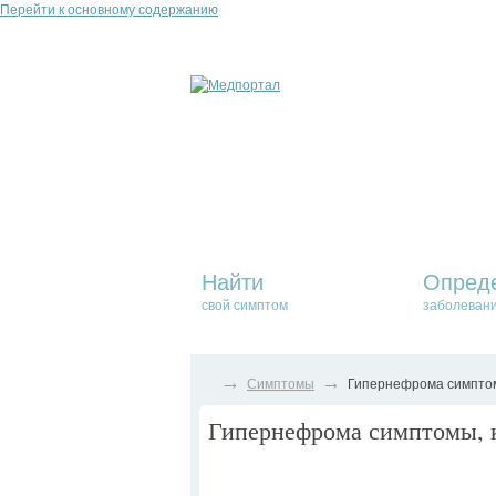
Перейти к основному содержанию
Найти
Опред
свой симптом
заболеван
→
→
Симптомы
Гипернефрома симптомы
Гипернефрома симптомы, к