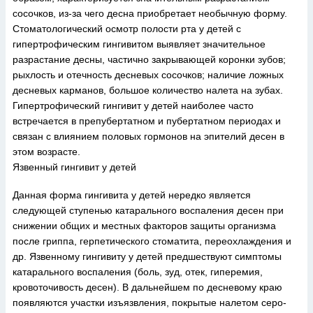
сосочков, из-за чего десна приобретает необычную форму.
Стоматологический осмотр полости рта у детей с
гипертрофическим гингивитом выявляет значительное
разрастание десны, частично закрывающей коронки зубов;
рыхлость и отечность десневых сосочков; наличие ложных
десневых карманов, большое количество налета на зубах.
Гипертрофический гингивит у детей наиболее часто
встречается в препубертатном и пубертатном периодах и
связан с влиянием половых гормонов на эпителий десен в
этом возрасте.
Язвенный гингивит у детей
Данная форма гингивита у детей нередко является
следующей ступенью катарального воспаления десен при
снижении общих и местных факторов защиты организма
после гриппа, герпетического стоматита, переохлаждения и
др. Язвенному гингивиту у детей предшествуют симптомы
катарального воспаления (боль, зуд, отек, гиперемия,
кровоточивость десен). В дальнейшем по десневому краю
появляются участки изъязвления, покрытые налетом серо-