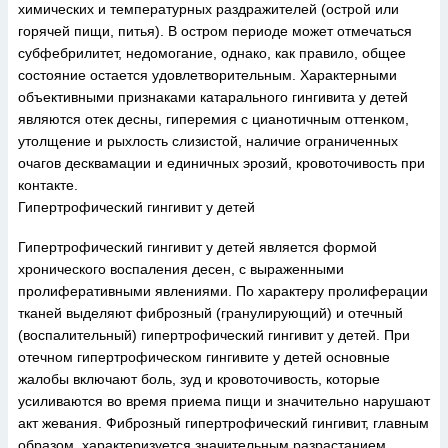
химических и температурных раздражителей (острой или
горячей пищи, питья). В остром периоде может отмечаться
субфебрилитет, недомогание, однако, как правило, общее
состояние остается удовлетворительным. Характерными
объективными признаками катарального гингивита у детей
являются отек десны, гиперемия с цианотичным оттенком,
утолщение и рыхлость слизистой, наличие ограниченных
очагов десквамации и единичных эрозий, кровоточивость при
контакте.
Гипертрофический гингивит у детей
Гипертрофический гингивит у детей является формой
хронического воспаления десен, с выраженными
пролиферативными явлениями. По характеру пролиферации
тканей выделяют фиброзный (гранулирующий) и отечный
(воспалительный) гипертрофический гингивит у детей. При
отечном гипертрофическом гингивите у детей основные
жалобы включают боль, зуд и кровоточивость, которые
усиливаются во время приема пищи и значительно нарушают
акт жевания. Фиброзный гипертрофический гингивит, главным
образом, характеризуется значительным разрастанием