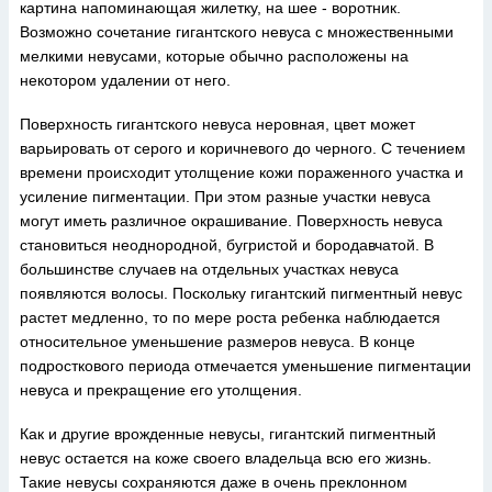
картина напоминающая жилетку, на шее - воротник.
Возможно сочетание гигантского невуса с множественными
мелкими невусами, которые обычно расположены на
некотором удалении от него.
Поверхность гигантского невуса неровная, цвет может
варьировать от серого и коричневого до черного. С течением
времени происходит утолщение кожи пораженного участка и
усиление пигментации. При этом разные участки невуса
могут иметь различное окрашивание. Поверхность невуса
становиться неоднородной, бугристой и бородавчатой. В
большинстве случаев на отдельных участках невуса
появляются волосы. Поскольку гигантский пигментный невус
растет медленно, то по мере роста ребенка наблюдается
относительное уменьшение размеров невуса. В конце
подросткового периода отмечается уменьшение пигментации
невуса и прекращение его утолщения.
Как и другие врожденные невусы, гигантский пигментный
невус остается на коже своего владельца всю его жизнь.
Такие невусы сохраняются даже в очень преклонном