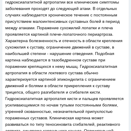
гидроксиапатитной артропатии все клинические симптомы
заболевания проходят до следующей атаки. В отдельных
случаях наблюдается хроническое течение с постоянным
присутствием малоинтенсивных суставных болей в период
между атаками. Поражение сухожилий лопатки и плеча
проявляется картиной плече-лопаточного периартроза.
Характерна болезненность и отечность в области крепления
сухожилия к суставу, ограничение движений в суставе, в
наибольшей степени - нарушение отведения. Подобная
картина наблюдается в тазобедренном суставе при
поражении крепящихся к нему мышц. Гидроксиапатитная
артропатия в области локтевого сустава обычно
характеризуется картиной эпикондилита с ограничением
движений и болями в области прикрепления к суставу
трицепса, общего разгибателя и сгибателя кисти.
Гидроксиапатитная артропатия кисти и пальцев проявляется
усиливающимися по ночам тупыми постоянными болями,
утренней скованностью, незначительной припухлостью
пораженных суставов. Клиническая картина может
развиваться по типу теносиновита сгибателей, реактивного
артрита, синдрома карпального канала. Отличительной