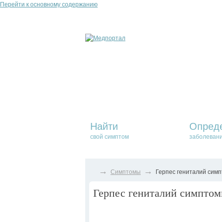
Перейти к основному содержанию
Найти
Опред
свой симптом
заболеван
→
→
Симптомы
Герпес гениталий симп
Герпес гениталий симптомы