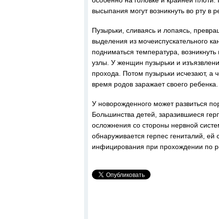
особенно на головке и крайней плоти
высыпания могут возникнуть во рту в р
Пузырьки, сливаясь и лопаясь, превр
выделения из мочеиспускательного ка
подниматься температура, возникнуть
узлы. У женщин пузырьки и изъязвлени
прохода. Потом пузырьки исчезают, а 
время родов заражает своего ребенка.
У новорожденного может развиться пор
Большинства детей, заразившиеся гер
осложнения со стороны нервной систе
обнаруживается герпес гениталий, ей 
инфицирования при прохождении по р