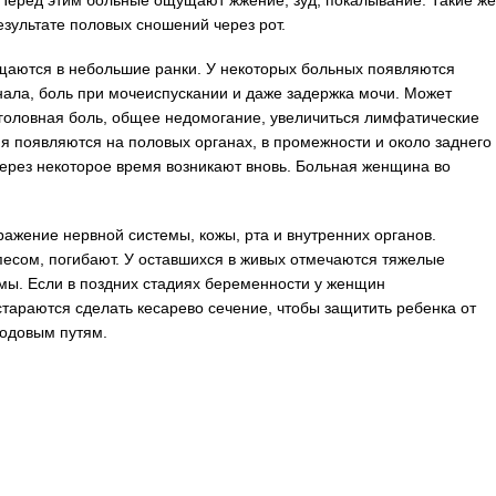
. Перед этим больные ощущают жжение, зуд, покалывание. Такие же
езультате половых сношений через рот.
ащаются в небольшие ранки. У некоторых больных появляются
нала, боль при мочеиспускании и даже задержка мочи. Может
 головная боль, общее недомогание, увеличиться лимфатические
я появляются на половых органах, в промежности и около заднего
через некоторое время возникают вновь. Больная женщина во
ажение нервной системы, кожы, рта и внутренних органов.
песом, погибают. У оставшихся в живых отмечаются тяжелые
мы. Если в поздних стадиях беременности у женщин
стараются сделать кесарево сечение, чтобы защитить ребенка от
одовым путям.