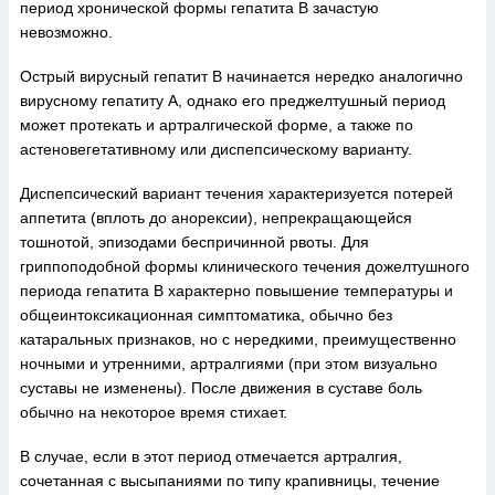
период хронической формы гепатита В зачастую
невозможно.
Острый вирусный гепатит В начинается нередко аналогично
вирусному гепатиту А, однако его преджелтушный период
может протекать и артралгической форме, а также по
астеновегетативному или диспепсическому варианту.
Диспепсический вариант течения характеризуется потерей
аппетита (вплоть до анорексии), непрекращающейся
тошнотой, эпизодами беспричинной рвоты. Для
гриппоподобной формы клинического течения дожелтушного
периода гепатита В характерно повышение температуры и
общеинтоксикационная симптоматика, обычно без
катаральных признаков, но с нередкими, преимущественно
ночными и утренними, артралгиями (при этом визуально
суставы не изменены). После движения в суставе боль
обычно на некоторое время стихает.
В случае, если в этот период отмечается артралгия,
сочетанная с высыпаниями по типу крапивницы, течение