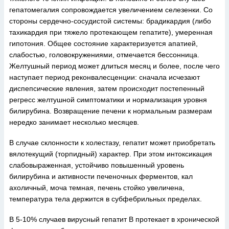
гепатомегалия сопровождается увеличением селезенки. Со
стороны сердечно-сосудистой системы: брадикардия (либо
тахикардия при тяжело протекающем гепатите), умеренная
гипотония. Общее состояние характеризуется апатией,
слабостью, головокружениями, отмечается бессонница.
Желтушный период может длиться месяц и более, после чего
наступает период реконвалесценции: сначала исчезают
диспепсические явления, затем происходит постепенный
регресс желтушной симптоматики и нормализация уровня
билирубина. Возвращение печени к нормальным размерам
нередко занимает несколько месяцев.
В случае склонности к холестазу, гепатит может приобретать
вялотекущий (торпидный) характер. При этом интоксикация
слабовыраженная, устойчиво повышенный уровень
билирубина и активности печеночных ферментов, кал
ахоличный, моча темная, печень стойко увеличена,
температура тела держится в субфебрильных пределах.
В 5-10% случаев вирусный гепатит В протекает в хронической