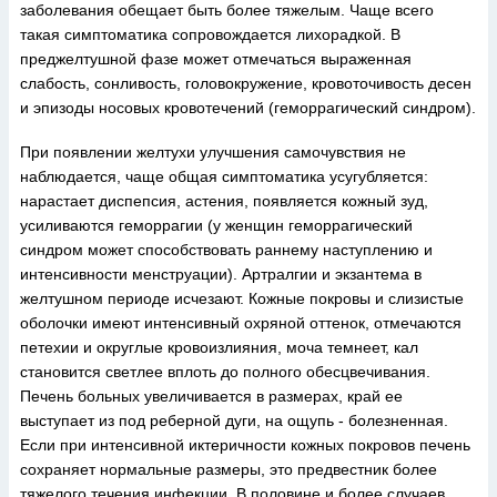
заболевания обещает быть более тяжелым. Чаще всего
такая симптоматика сопровождается лихорадкой. В
преджелтушной фазе может отмечаться выраженная
слабость, сонливость, головокружение, кровоточивость десен
и эпизоды носовых кровотечений (геморрагический синдром).
При появлении желтухи улучшения самочувствия не
наблюдается, чаще общая симптоматика усугубляется:
нарастает диспепсия, астения, появляется кожный зуд,
усиливаются геморрагии (у женщин геморрагический
синдром может способствовать раннему наступлению и
интенсивности менструации). Артралгии и экзантема в
желтушном периоде исчезают. Кожные покровы и слизистые
оболочки имеют интенсивный охряной оттенок, отмечаются
петехии и округлые кровоизлияния, моча темнеет, кал
становится светлее вплоть до полного обесцвечивания.
Печень больных увеличивается в размерах, край ее
выступает из под реберной дуги, на ощупь - болезненная.
Если при интенсивной иктеричности кожных покровов печень
сохраняет нормальные размеры, это предвестник более
тяжелого течения инфекции. В половине и более случаев