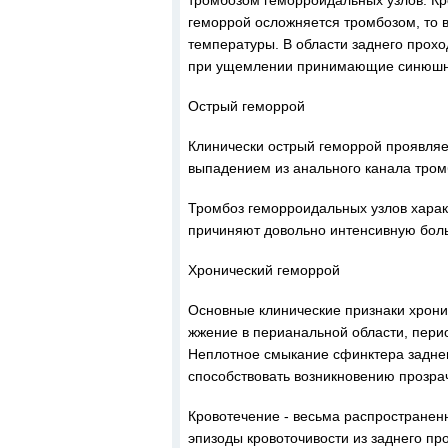
тромбозом геморроидальных узлов. Кр
геморрой осложняется тромбозом, то 
температуры. В области заднего прох
при ущемлении принимающие синюшну
Острый геморрой
Клинически острый геморрой проявляе
выпадением из анального канала тром
Тромбоз геморроидальных узлов харак
причиняют довольно интенсивную боль 
Хронический геморрой
Основные клинические признаки хронич
жжение в перианальной области, пери
Неплотное смыкание сфинктера задне
способствовать возникновению прозра
Кровотечение - весьма распространен
эпизоды кровоточивости из заднего пр