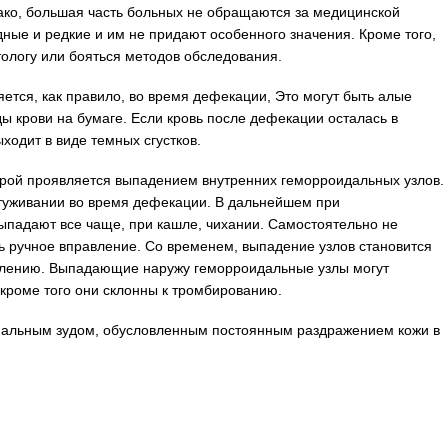
ако, большая часть больных не обращаются за медицинской
ные и редкие и им не придают особенного значения. Кроме того,
тологу или бояться методов обследования.
ется, как правило, во время дефекации, Это могут быть алые
ы крови на бумаге. Если кровь после дефекации осталась в
ходит в виде темных сгустков.
ой проявляется выпадением внутренних геморроидальных узлов.
туживании во время дефекации. В дальнейшем при
ыпадают все чаще, при кашле, чихании. Самостоятельно не
ь ручное вправление. Со временем, выпадение узлов становится
влению. Выпадающие наружу геморроидальные узлы могут
 кроме того они склонны к тромбированию.
нальным зудом, обусловленным постоянным раздражением кожи в