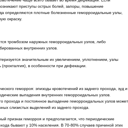
овотечение чаще всего бывает во время дефекации. Если
возникают приступы острых болей, запоры, повышение
ода определяются плотные болезненные геморроидальные узлы,
ю окраску.
тся тромбозом наружных геморроидальных узлов, либо
бированных внутренних узлов.
теризуется значительным их увеличением, уплотнением, узлы
(прокталгия), в особенности при дефекации.
еского геморроя: эпизоды кровотечений из заднего прохода, зуд и
одические выпадения внутренних геморроидальных узлов.
го прохода и постоянное выпадение геморроидальных узлов может
чных слизистых выделений из заднего прохода.
ный признак геморроя и предполагается, что периодические
охода бывают у 10% населения. В 70-80% случаев причиной этих