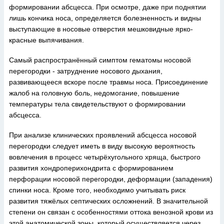
формировании абсцесса. При осмотре, даже при поднятии
лишь кончика носа, определяется болезненность и видны
выступающие в носовые отверстия мешковидные ярко-
красные выпячивания.
Самый распространённый симптом гематомы носовой
перегородки - затруднение носового дыхания,
развивающееся вскоре после травмы носа. Присоединение
жалоб на головную боль, недомогание, повышение
температуры тела свидетельствуют о формировании
абсцесса.
При анализе клинических проявлений абсцесса носовой
перегородки следует иметь в виду высокую вероятность
вовлечения в процесс четырёхугольного хряща, быстрого
развития хондроперихондрита с формированием
перфорации носовой перегородки, деформации (западения)
спинки носа. Кроме того, необходимо учитывать риск
развития тяжёлых септических осложнений. В значительной
степени он связан с особенностями оттока венозной крови из
этой анатомической зоны, который осуществляется через