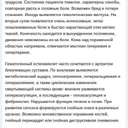
градусов. Состояние пациента тяжелое, характерны ознобы,
повторная рвота и головные боли. Возможен бред и потеря
сознания. Иногда выявляется гемолитическая желтуха. На
вторые сутки появляются очень интенсивные, четко
локализованные боли и быстро нарастающий отек мягких
тканей. Конечность находится в вынужденном положении,
движения невозможны из-за боли. Кожа над пораженной
областью напряжена, отмечается местная гиперемия и
гипертермия.
Гематогенный остеомиелит часто сочетается с артритом
близлежащих суставов. По анализам выявляется
метаболический ацидоз, гипонатриемия, гиперкальциемия и
гиперкалиемия, а также циклические изменения
свертывающей системы крови: вначале развивается
гиперкоагуляция, в последующем - гипокоагуляция и
фибринолиз. Нарушаются функции печени и почек. При
развитии сепсиса формируются гнойные очаги в различных
органах. Возможно множественное поражение костей,
гнойный перикардит или гнойная деструктивная пневмония.