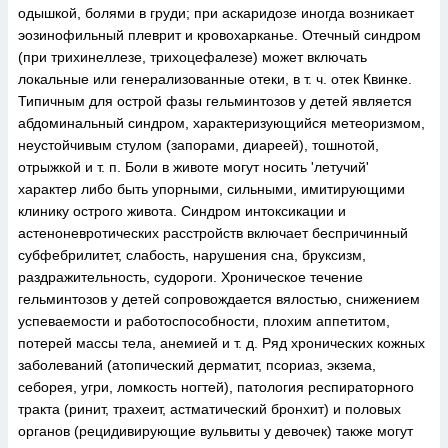
одышкой, болями в груди; при аскаридозе иногда возникает
эозинофильный плеврит и кровохарканье. Отечный синдром
(при трихинеллезе, трихоцефалезе) может включать
локальные или генерализованные отеки, в т. ч. отек Квинке.
Типичным для острой фазы гельминтозов у детей является
абдоминальный синдром, характеризующийся метеоризмом,
неустойчивым стулом (запорами, диареей), тошнотой,
отрыжкой и т. п. Боли в животе могут носить 'летучий'
характер либо быть упорными, сильными, имитирующими
клинику острого живота. Синдром интоксикации и
астеноневротических расстройств включает беспричинный
субфебрилитет, слабость, нарушения сна, бруксизм,
раздражительность, судороги. Хроническое течение
гельминтозов у детей сопровождается вялостью, снижением
успеваемости и работоспособности, плохим аппетитом,
потерей массы тела, анемией и т. д. Ряд хронических кожных
заболеваний (атопический дерматит, псориаз, экзема,
себорея, угри, ломкость ногтей), патология респираторного
тракта (ринит, трахеит, астматический бронхит) и половых
органов (рецидивирующие вульвиты у девочек) также могут