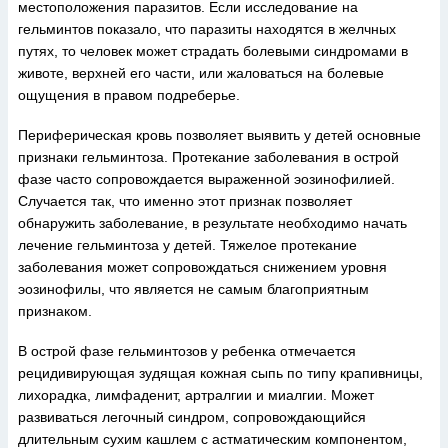
местоположения паразитов. Если исследование на
гельминтов показало, что паразиты находятся в желчных
путях, то человек может страдать болевыми синдромами в
животе, верхней его части, или жаловаться на болевые
ощущения в правом подреберье.
Периферическая кровь позволяет выявить у детей основные
признаки гельминтоза. Протекание заболевания в острой
фазе часто сопровождается выраженной эозинофилией.
Случается так, что именно этот признак позволяет
обнаружить заболевание, в результате необходимо начать
лечение гельминтоза у детей. Тяжелое протекание
заболевания может сопровождаться снижением уровня
эозинофилы, что является не самым благоприятным
признаком.
В острой фазе гельминтозов у ребенка отмечается
рецидивирующая зудящая кожная сыпь по типу крапивницы,
лихорадка, лимфаденит, артралгии и миалгии. Может
развиваться легочный синдром, сопровождающийся
длительным сухим кашлем с астматическим компонентом,