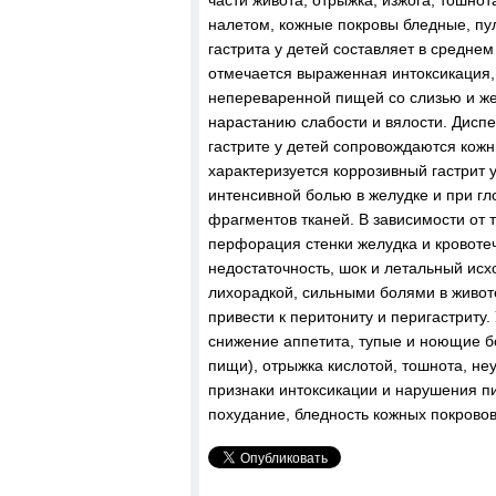
части живота, отрыжка, изжога, тошнот
налетом, кожные покровы бледные, пул
гастрита у детей составляет в средне
отмечается выраженная интоксикация
непереваренной пищей со слизью и же
нарастанию слабости и вялости. Дисп
гастрите у детей сопровождаются кож
характеризуется коррозивный гастрит 
интенсивной болью в желудке и при гл
фрагментов тканей. В зависимости от 
перфорация стенки желудка и кровотеч
недостаточность, шок и летальный исх
лихорадкой, сильными болями в живот
привести к перитониту и перигастриту
снижение аппетита, тупые и ноющие б
пищи), отрыжка кислотой, тошнота, не
признаки интоксикации и нарушения 
похудание, бледность кожных покрово