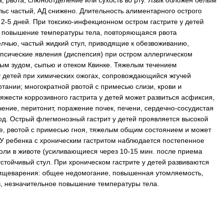
а, рвота, слюноотделение или сухость во рту. Язык обложен белым
ьс частый, АД снижено. Длительность алиментарного острого
м 2-5 дней. При токсико-инфекционном остром гастрите у детей
, повышение температуры тела, повторяющаяся рвота
лчью, частый жидкий стул, приводящие к обезвоживанию,
епсические явления (диспепсия) при остром аллергическом
ным зудом, сыпью и отеком Квинке. Тяжелым течением
у детей при химических ожогах, сопровождающийся жгучей
отании; многократной рвотой с примесью слизи, крови и
тяжести коррозивного гастрита у детей может развиться асфиксия,
ение, перитонит, поражение почек, печени, сердечно-сосудистая
од. Острый флегмонозный гастрит у детей проявляется высокой
е, рвотой с примесью гноя, тяжелым общим состоянием и может
. У ребенка с хроническим гастритом наблюдается постепенное
оли в животе (усиливающиеся через 10-15 мин. после приема
устойчивый стул. При хроническом гастрите у детей развиваются
пищеварения: общее недомогание, повышенная утомляемость,
в, незначительное повышение температуры тела.