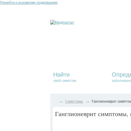
Перейти к основному содержанию
Найти
Опред
свой симптом
заболеван
→
→
Симптомы
Ганглионеврит симптом
Ганглионеврит симптомы, к