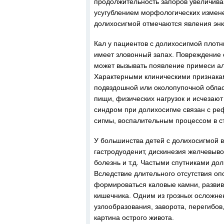
продолжительность запоров увеличива
усугублением морфологических измене
долихосигмой отмечаются явления энк
Кал у пациентов с долихосигмой плотн
имеет зловонный запах. Повреждение 
может вызывать появление примеси ало
Характерными клиническими признака
подвздошной или околопупочной облас
пищи, физических нагрузок и исчезаю
синдром при долихосигме связан с р
сигмы, воспалительным процессом в с
У большинства детей с долихосигмой 
гастродуоденит, дискинезия желчевыво
болезнь и т.д. Частыми спутниками до
Вследствие длительного отсутствия оп
формироваться каловые камни, развив
кишечника. Одним из грозных осложне
узлообразования, заворота, перегибов
картина острого живота.