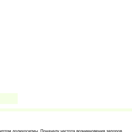
мптом долихосигмы. Поначалу частота возникновения запоров