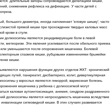
ются. Длительные запоры сопровождаются дилатацией кишки,
ний, снижением рефлекса на дефекацию. У части детей с
опреза.
ый, большого диаметра, иногда напоминает 'еловую шишку'; часто
слизистой прямой кишки при прохождении твердых каловых масс
й крови в стуле.
ми долихосигмы являются рецидивирующие боли в левой
ти, метеоризм. Эти явления усиливаются после обильного приема
т или уменьшаются после опорожнения кишечника. Болевой
ефлекторным спазмом кишки, рубцовыми изменениями брыжейки
тенке кишки.
выявляются нарушения функции других отделов ЖКТ: хронический
дящих путей, панкреатит, дисбактериоз, колит, дивертикулярная
лихосигмы у взрослых являются геморрой, варикозная болезнь.
орожнения кишечника у ребенка с долихосигмой могут
аться каловая аутоинтоксикация, анемия, синдром раздраженного
ний долихосигмы является непроходимость кишечника вследствие
, инвагинации сигмовидной кишки. В этих случаях развивается