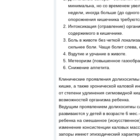
минимальна, но со временем увели
недели, иногда больше (до одного
опорожнения кишечника требуютс
Интоксикация (отравление) орган
содержимого в кишечнике.
Боль в животе без четкой локализа
сильнее боли. Чаще болит слева, 
Вздутие и урчание в животе.
Метеоризм (повышенное газообраз
Снижение аппетита.
Клинические проявления долихосигмы
кишке, а также хронической каловой и
от степени удлинения сигмовидной ки
возможностей организма ребенка.
Ведущим проявлением долихосигмы сл
развиваются у детей в возрасте 6 мес
ребенка на смешанное (искусственное)
изменение консистенции каловых масс.
запоры имеют эпизодический характер, 