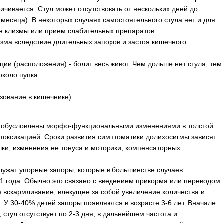
чивается. Стул может отсутствовать от нескольких дней до
 месяца). В некоторых случаях самостоятельного стула нет и для
я клизмы или прием слабительных препаратов.
изма вследствие длительных запоров и застоя кишечного
ции (расположения) - болит весь живот. Чем дольше нет стула, тем
около пупка.
ование в кишечнике).
 обусловлены морфо-функциональными изменениями в толстой
нтоксикацией. Сроки развития симптоматики долихосигмы зависят
шки, изменения ее тонуса и моторики, компенсаторных
ужат упорные запоры, которые в большинстве случаев
.-1 года. Обычно это связано с введением прикорма или переводом
 вскармливание, влекущее за собой увеличение количества и
 У 30-40% детей запоры появляются в возрасте 3-6 лет. Вначале
стул отсутствует по 2-3 дня; в дальнейшем частота и