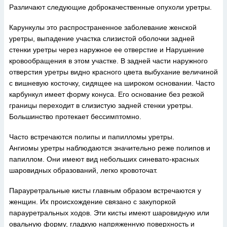
Различают следующие доброкачественные опухоли уретры.
Карункулы это распространенное заболевание женской
уретры, выпадение участка слизистой оболочки задней
стенки уретры через наружное ее отверстие и Нарушение
кровообращения в этом участке. В задней части наружного
отверстия уретры видно красного цвета выбухание величиной
с вишневую косточку, сидящее на широком основании. Часто
карбункул имеет форму конуса. Его основание без резкой
границы переходит в слизистую задней стенки уретры.
Большинство протекает бессимптомно.
Часто встречаются полипы и папилломы уретры.
Ангиомы уретры наблюдаются значительно реже полипов и
папиллом. Они имеют вид небольших синевато-красных
шаровидных образований, легко кровоточат.
Парауретральные кисты главным образом встречаются у
женщин. Их происхождение связано с закупоркой
парауретральных ходов. Эти кисты имеют шаровидную или
овальную форму, гладкую напряженную поверхность и