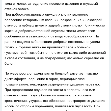
тела в глотке, затруднение носового дыхания и гнусавый
оттенок голоса.
При доброкачественных опухолях глотки возможно
появление катаральных явлений: покраснения и некоторой
отечности небных дужек и задней стенки глотки. Клиническая
картина доброкачественной опухоли глотки имеет свои
особенности в зависимости от вида новообразования. На
ранних стадиях заболевания доброкачественные опухоли
глотки и гортани никак не проявляют себя - больной
чувствует себя как обычно, не отмечая каких-либо изменений
в своем состоянии, и не подозревает, насколько серьезно он
болен.
По мере роста опухоли глотки больной замечает чувство
дискомфорта, першение в горле, периодическое
покашливание, некоторое затруднение дыхания через нос.
При прорастании опухоли из глотки в полость носа или
околоносовых пазух у больного появляются носовые
кровотечения, ухудшается обоняние, прекращается дыхание
носом со стороны поражения, появляется гнусавость. При