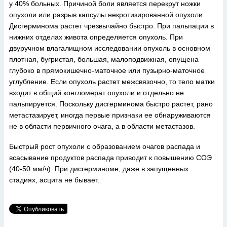
у 40% больных. Причиной боли является перекрут ножки
опухоли или разрыв капсулы некротизированной опухоли.
Дисгерминома растет чрезвычайно быстро. При пальпации в
нижних отделах живота определяется опухоль. При
двуручном влагалищном исследовании опухоль в основном
плотная, бугристая, большая, малоподвижная, опущена
глубоко в прямокишечно-маточное или пузырно-маточное
углубление. Если опухоль растет межсвязочно, то тело матки
входит в общий конгломерат опухоли и отдельно не
пальпируется. Поскольку дисгерминома быстро растет, рано
метастазирует, иногда первые признаки ее обнаруживаются
не в области первичного очага, а в области метастазов.
Быстрый рост опухоли с образованием очагов распада и
всасывание продуктов распада приводит к повышению СОЭ
(40-50 мм/ч). При дисгерминоме, даже в запущенных
стадиях, асцита не бывает.