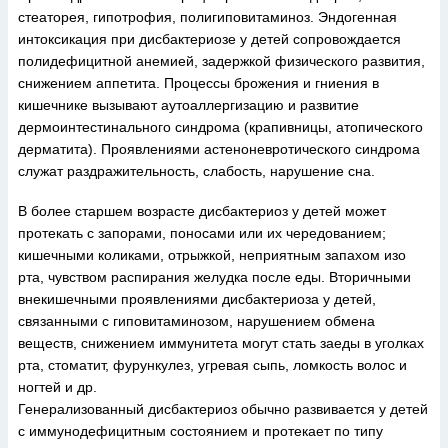
стеаторея, гипотрофия, полигиповитаминоз. Эндогенная
интоксикация при дисбактериозе у детей сопровождается
полидефицитной анемией, задержкой физического развития,
снижением аппетита. Процессы брожения и гниения в
кишечнике вызывают аутоаллергизацию и развитие
дермоинтестинального синдрома (крапивницы, атопического
дерматита). Проявлениями астеноневротического синдрома
служат раздражительность, слабость, нарушение сна.
В более старшем возрасте дисбактериоз у детей может
протекать с запорами, поносами или их чередованием;
кишечными коликами, отрыжкой, неприятным запахом изо
рта, чувством распирания желудка после еды. Вторичными
внекишечными проявлениями дисбактериоза у детей,
связанными с гиповитаминозом, нарушением обмена
веществ, снижением иммунитета могут стать заеды в уголках
рта, стоматит, фурункулез, угревая сыпь, ломкость волос и
ногтей и др.
Генерализованный дисбактериоз обычно развивается у детей
с иммунодефицитным состоянием и протекает по типу