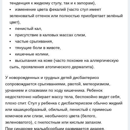
тенденция к жидкому стулу, так и к запорам),
изменение цвета фекалий (часто стул имеет
зеленоватый оттенок или полностью приобретает зелёный
цвет),
пенистый кал,
присутствие в каловых массах слизи,
частые срыгивания,
тянущие боли в животе,
кишечные колики,
высыпания на коже (часто похожие на аллергическую
сыпь, проявления атопического дерматита).
У новорожденных и грудных детей дисбактериоз
сопровождается срыгиваниями, рвотой, метеоризмом,
урчанием и спазмами по ходу кишечника. Ребенок
недостаточно набирает массу тела, беспокойно ведет себя,
плохо спит. Стул у ребенка с дисбактериозом обычно жидкий
или кашицеобразный, обильный, пенистый с примесью
комочков или слизи, необычного цвета (белого,
зеленоватого), с гнилостным или кислым запахом.
При синдроме мальабсорбции развивается диарея,