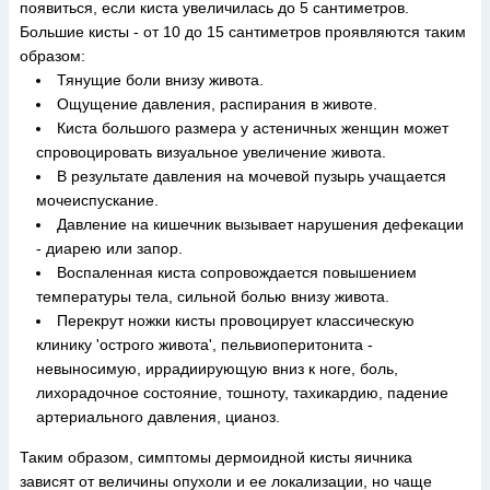
появиться, если киста увеличилась до 5 сантиметров.
Большие кисты - от 10 до 15 сантиметров проявляются таким
образом:
Тянущие боли внизу живота.
Ощущение давления, распирания в животе.
Киста большого размера у астеничных женщин может
спровоцировать визуальное увеличение живота.
В результате давления на мочевой пузырь учащается
мочеиспускание.
Давление на кишечник вызывает нарушения дефекации
- диарею или запор.
Воспаленная киста сопровождается повышением
температуры тела, сильной болью внизу живота.
Перекрут ножки кисты провоцирует классическую
клинику 'острого живота', пельвиоперитонита -
невыносимую, иррадиирующую вниз к ноге, боль,
лихорадочное состояние, тошноту, тахикардию, падение
артериального давления, цианоз.
Таким образом, симптомы дермоидной кисты яичника
зависят от величины опухоли и ее локализации, но чаще