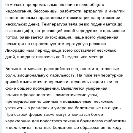
отмечают продромальные явления в виде общего
недомогания, бессонницы, разбитости, артралгий и миалгий
с постепенным нарастанием интоксикации на протяжении
нескольких дней). Температура тела резко поднимается до
высоких цифр, потрясающий озноб чередуется с проливным
потом, развивается интоксикация, чаще всего умеренная,
несмотря на выраженную температурную реакцию.
Лихорадочный период чаще всего составляет несколько
дней, иногда затягиваясь до 3 недель или месяца.
Больные отмечают расстройства сна, аппетита, головные
боли, эмоциональную лабильность. На пике температурной
кривой отмечается гиперемия и отечность лица и шеи на
фоне общего побледнения. Выявляется умеренная
полилимфоаденопатия - лимфатические узлы,
преимущественно шейные и подмышечные, несколько
увеличены в размерах и умеренно болезненные на ощупь.
При острой форме также могут отмечаться более
характерные для подострого течения бруцеллеза фиброзиты
и целлюлиты - плотные болезненные образования по ходу