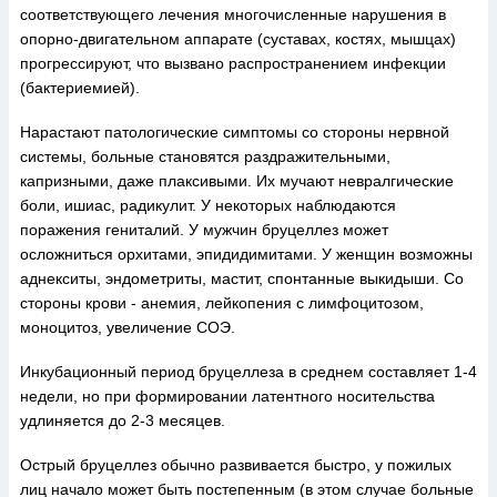
соответствующего лечения многочисленные нарушения в
опорно-двигательном аппарате (суставах, костях, мышцах)
прогрессируют, что вызвано распространением инфекции
(бактериемией).
Нарастают патологические симптомы со стороны нервной
системы, больные становятся раздражительными,
капризными, даже плаксивыми. Их мучают невралгические
боли, ишиас, радикулит. У некоторых наблюдаются
поражения гениталий. У мужчин бруцеллез может
осложниться орхитами, эпидидимитами. У женщин возможны
аднекситы, эндометриты, мастит, спонтанные выкидыши. Со
стороны крови - анемия, лейкопения с лимфоцитозом,
моноцитоз, увеличение СОЭ.
Инкубационный период бруцеллеза в среднем составляет 1-4
недели, но при формировании латентного носительства
удлиняется до 2-3 месяцев.
Острый бруцеллез обычно развивается быстро, у пожилых
лиц начало может быть постепенным (в этом случае больные