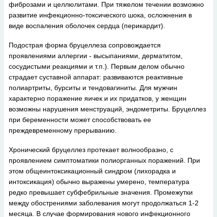
фиброзами и целлюлитами. При тяжелом течении возможно
развитие инфекционно-токсического шока, осложнения в
виде воспаления оболочек сердца (перикардит).
Подострая форма бруцеллеза сопровождается
проявлениями аллергии - высыпаниями, дерматитом,
сосудистыми реакциями и т.п.). Первым делом обычно
страдает суставной аппарат: развиваются реактивные
полиартриты, бурситы и тендовагиниты. Для мужчин
характерно поражение яичек и их придатков, у женщин
возможны нарушения менструаций, эндометриты. Бруцеллез
при беременности может способствовать ее
преждевременному прерыванию.
Хронический бруцеллез протекает волнообразно, с
проявлением симптоматики полиорганных поражений. При
этом общеинтоксикационный синдром (лихорадка и
интоксикация) обычно выражены умерено, температура
редко превышает субфебрильные значения. Промежутки
между обострениями заболевания могут продолжаться 1-2
месяца. В случае формирования нового инфекционного