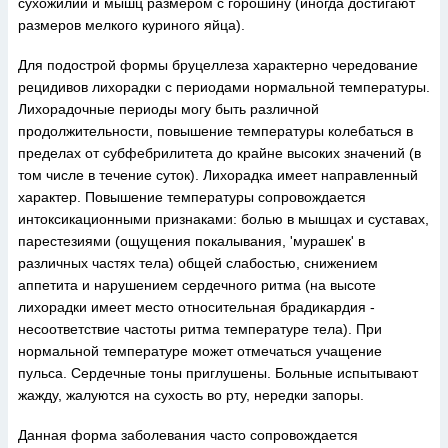
сухожилий и мышц размером с горошину (иногда достигают
размеров мелкого куриного яйца).
Для подострой формы бруцеллеза характерно чередование
рецидивов лихорадки с периодами нормальной температуры.
Лихорадочные периоды могу быть различной
продолжительности, повышение температуры колебаться в
пределах от субфебрилитета до крайне высоких значений (в
том числе в течение суток). Лихорадка имеет направленный
характер. Повышение температуры сопровождается
интоксикационными признаками: болью в мышцах и суставах,
парестезиями (ощущения покалывания, 'мурашек' в
различных частях тела) общей слабостью, снижением
аппетита и нарушением сердечного ритма (на высоте
лихорадки имеет место относительная брадикардия -
несоответствие частоты ритма температуре тела). При
нормальной температуре может отмечаться учащение
пульса. Сердечные тоны приглушены. Больные испытывают
жажду, жалуются на сухость во рту, нередки запоры.
Данная форма заболевания часто сопровождается