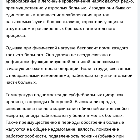
Кровохарканье и легочные кровотечения наблюдаются редко,
преимущественно у взрослых больных. Изредка они бывают
единственным проявлением заболевания при так
называемых 'сухих' бронхоэктазиях, характеризующихся
отсутствием в расширенных бронхах нагноительного
процесса.
Одышка при физической нагрузке беспокоит почти каждого
третьего больного. Она далеко не всегда связана с
дефицитом функционирующей легочной паренхимы и
зачастую исчезает после операции. Боли в груди, связанные
с плевральными изменениями, наблюдаются у значительной
части больных.
Температура поднимается до субфебрильных цифр, как
правило, в периоды обострений. Высокая лихорадка,
снижающаяся после отхаркивания обильной застоявшейся
мокроты, иногда наблюдается у более тяжелых больных.
Также преимущественно в периоды обострений больные
жалуются на общее недомогание, вялость, понижение
работоспособности, подавленность психики (обычно при