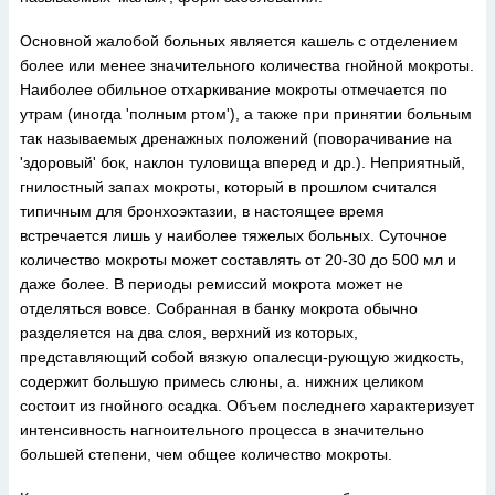
Основной жалобой больных является кашель с отделением
более или менее значительного количества гнойной мокроты.
Наиболее обильное отхаркивание мокроты отмечается по
утрам (иногда 'полным ртом'), а также при принятии больным
так называемых дренажных положений (поворачивание на
'здоровый' бок, наклон туловища вперед и др.). Неприятный,
гнилостный запах мокроты, который в прошлом считался
типичным для бронхоэктазии, в настоящее время
встречается лишь у наиболее тяжелых больных. Суточное
количество мокроты может составлять от 20-30 до 500 мл и
даже более. В периоды ремиссий мокрота может не
отделяться вовсе. Собранная в банку мокрота обычно
разделяется на два слоя, верхний из которых,
представляющий собой вязкую опалесци-рующую жидкость,
содержит большую примесь слюны, а. нижних целиком
состоит из гнойного осадка. Объем последнего характеризует
интенсивность нагноительного процесса в значительно
большей степени, чем общее количество мокроты.