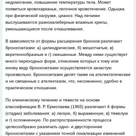
недомогание, повышение температуры тела. Может
появиться кровохарканье, легочное кровотечение. Одышка
при физической нагрузке, цианоз. Над легкими
выслушиваются разнокалиберные влажные хрипы,
уменьшающиеся после откашливания.
В зависимости от формы расширения бронхов различают
бронхоэктазии: а) цилиндрические, б) мешотчатые, в)
веретенообразные и г) смешанные. Между ними существует
много переходных форм, отнесение которых к тому или
иному виду бронхоэктазии осуществляется зачастую
произвольно. Бронхоэктазии делят также на ателектатические
и не связанные с ателектазом, что, несомненно, удобно в
практическом отношении.
По клиническому течению и тяжести на основе
классификации В. Р. Ермолаева (1965) различают 4 формы
(стадии) заболевания: а) легкую, б) выраженную, в) тяжелую
и г) осложненную. По распространенности процесса
целесообразно различать одно- и двусторонние
бронхоэктазии с указанием точной локализации изменений