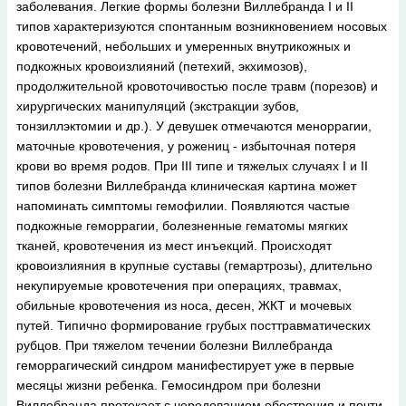
заболевания. Легкие формы болезни Виллебранда I и II
типов характеризуются спонтанным возникновением носовых
кровотечений, небольших и умеренных внутрикожных и
подкожных кровоизлияний (петехий, экхимозов),
продолжительной кровоточивостью после травм (порезов) и
хирургических манипуляций (экстракции зубов,
тонзиллэктомии и др.). У девушек отмечаются меноррагии,
маточные кровотечения, у рожениц - избыточная потеря
крови во время родов. При III типе и тяжелых случаях I и II
типов болезни Виллебранда клиническая картина может
напоминать симптомы гемофилии. Появляются частые
подкожные геморрагии, болезненные гематомы мягких
тканей, кровотечения из мест инъекций. Происходят
кровоизлияния в крупные суставы (гемартрозы), длительно
некупируемые кровотечения при операциях, травмах,
обильные кровотечения из носа, десен, ЖКТ и мочевых
путей. Типично формирование грубых посттравматических
рубцов. При тяжелом течении болезни Виллебранда
геморрагический синдром манифестирует уже в первые
месяцы жизни ребенка. Гемосиндром при болезни
Виллебранда протекает с чередованием обострения и почти