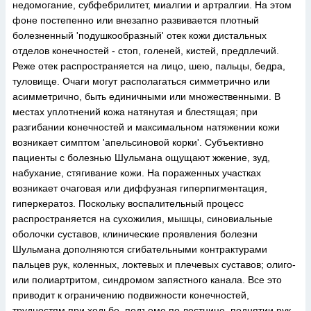
недомогание, субфебрилитет, миалгии и артралгии. На этом
фоне постепенно или внезапно развивается плотный
болезненный 'подушкообразный' отек кожи дистальных
отделов конечностей - стоп, голеней, кистей, предплечий.
Реже отек распространяется на лицо, шею, пальцы, бедра,
туловище. Очаги могут располагаться симметрично или
асимметрично, быть единичными или множественными. В
местах уплотнений кожа натянутая и блестящая; при
разгибании конечностей и максимальном натяжении кожи
возникает симптом 'апельсиновой корки'. Субъективно
пациенты с болезнью Шульмана ощущают жжение, зуд,
набухание, стягивание кожи. На пораженных участках
возникает очаговая или диффузная гиперпигментация,
гиперкератоз. Поскольку воспалительный процесс
распространяется на сухожилия, мышцы, синовиальные
оболочки суставов, клинические проявления болезни
Шульмана дополняются сгибательными контрактурами
пальцев рук, коленных, локтевых и плечевых суставов; олиго-
или полиартритом, синдромом запястного канала. Все это
приводит к ограничению подвижности конечностей,
трудностям при ходьбе, подъеме по лестнице, поднятии рук