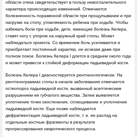
области отека свидетельствует в пользу невоспалительного
характера происходящих изменений. Отмечается
болезненность пораженной области при прощупывании и при
нагрузке на стопу, утомляемость ребенка при ходьбе. Чтобы
избежать боли при ходьбе, дети, имеющие болезнь Келера,
ставят ногу с упором на наружный край стопы. Может
наблюдаться хромота. Со временем боль усиливается и
приобретает постоянный характер, не исчезая даже при
полном покое. Болезнь Келера I длится в среднем около года
и может привести к стойкой деформации ладьевидной кости.
Болезнь Келера I диагностируется рентгенологически. На
рентгенограммах стопы в начале заболевания отмечается
остеопороз ладьевидной кости, вызванный асептическим
разрушением ее губчатого вещества. Затем выявляется
уплотнение точек окостенения, сплющивание и уплотнение
ладьевидной кости. Еще позже наблюдается
дефрагментация ладьевидной кости, т. е. ее распад на
отдельные костные фрагменты в результате
прогрессирования некротического процесса.