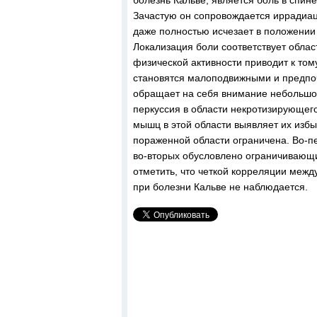
болезнь Кальве, является боль в спин
Зачастую он сопровождается иррадиац
даже полностью исчезает в положении 
Локализация боли соответствует обла
физической активности приводит к том
становятся малоподвижными и предпоч
обращает на себя внимание небольшое
перкуссия в области некротизирующег
мышц в этой области выявляет их изб
пораженной области ограничена. Во-п
во-вторых обусловлено ограничиваю
отметить, что четкой корреляции меж
при болезни Кальве не наблюдается.