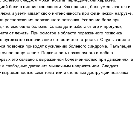
е. Болевой синдром может носить периодический характер.
ией боли в нижние конечности. Как правило, боль уменьшается и
лежа и увеличивает свою интенсивность при физической нагрузке.
сти расположения пораженного позвонка. Усиление боли при
у, что имеющие болезнь Кальве дети избегают игр и прогулок,
итают лежать. При осмотре в области пораженного позвонка
 пуговчатое выпячивание его остистого отростка. Ощупывание и
ося позвонка приводят к усилению болевого синдрома. Пальпация
ыточное напряжение. Подвижность позвоночного столба в
ервых это связано с выраженной болезненностью при движениях, а
щим свободные движения мышечным напряжением. Следует
ду выраженностью симптоматики и степенью деструкции позвонка