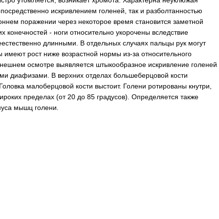
ыстро утомляется, возникает хромота. Характерна неуклюжая
непосредственно искривлением голеней, так и разболтанностью
роннем поражении через некоторое время становится заметной
х конечностей - ноги относительно укорочены вследствие
еестественно длинными. В отдельных случаях пальцы рук могут
ы имеют рост ниже возрастной нормы из-за относительного
внешнем осмотре выявляется штыкообразное искривление голеней
ыми диафизами. В верхних отделах большеберцовой кости
оловка малоберцовой кости выстоит. Голени ротированы кнутри,
ироких пределах (от 20 до 85 градусов). Определяется также
нуса мышц голени.