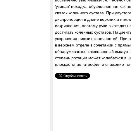
постепенно увеличивается. Ребенок б
'утиная' походка, обусловленная как 
связок коленного сустава. При двусто
диспропорция в длине верхних и нижни
искривления, поэтому руки выглядят н
достигать коленных суставов. Пациент
укорочения нижних конечностей. При 
в верхнем отделе в сочетании с прям
обнаруживается клювовидный выступ. Г
степень ротации может колебаться в ш
плоскостопие, атрофия и снижение то