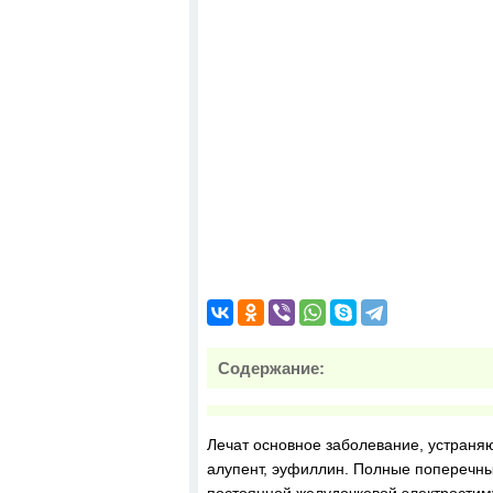
Содержание:
Лечат основное заболевание, устраняю
алупент, эуфиллин. Полные поперечн