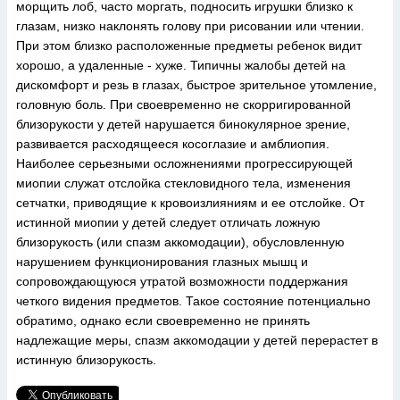
морщить лоб, часто моргать, подносить игрушки близко к
глазам, низко наклонять голову при рисовании или чтении.
При этом близко расположенные предметы ребенок видит
хорошо, а удаленные - хуже. Типичны жалобы детей на
дискомфорт и резь в глазах, быстрое зрительное утомление,
головную боль. При своевременно не скорригированной
близорукости у детей нарушается бинокулярное зрение,
развивается расходящееся косоглазие и амблиопия.
Наиболее серьезными осложнениями прогрессирующей
миопии служат отслойка стекловидного тела, изменения
сетчатки, приводящие к кровоизлияниям и ее отслойке. От
истинной миопии у детей следует отличать ложную
близорукость (или спазм аккомодации), обусловленную
нарушением функционирования глазных мышц и
сопровождающуюся утратой возможности поддержания
четкого видения предметов. Такое состояние потенциально
обратимо, однако если своевременно не принять
надлежащие меры, спазм аккомодации у детей перерастет в
истинную близорукость.