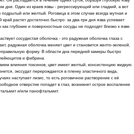
т. Он распадается в течение одних суток, образуя глубокую язву
м дне. Один из краев язвы - регрессирующий или гладкий, а вот
ы подрытый или желтый. Роговица в этом случае всегда мутная и
рай растет достаточно быстро: за два-три дня язва успевает
к как глубокие и поверхностные сосуды не подходят близко к язве.
аствует сосудистая оболочка - это радужная оболочка глаза с
ает, радужная оболочка меняет цвет и становится желто-зеленой,
 неправильную форму. В области дна передней камеры быстро
лейкоцитов и фибрина.
твием влияния токсинов, цвет имеет желтый, консистенцию жидкую.
рнется, экссудат перерождается в пленку эластичного вида,
чаях наступает лизис, то есть роговичное растворение с её
ободное отверстие попадет в глаз, возникнет острое воспаление
фтальмит и/или панофтальмит.