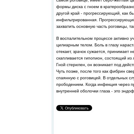
самой роговице, имеет серо-желтый цве
формы диска с гноем в кратерообразно
другой край - прогрессирующий, как б
инфильтрированная. Прогрессирующий к
захватить основную часть роговицы, та
В воспалительном процессе активно уч
цилиарным телом. Боль в глазу нараст
отекает, зрачок сужается, принимает
скапливается гипопион, состоящий из 
Гной стерилен, он возникает под дейс
Чуть позже, после того как фибрин све
спаянную с роговицей. В отдельных слу
прободением. Когда инфекция через пр
внутренней оболочки глаза - это эндо