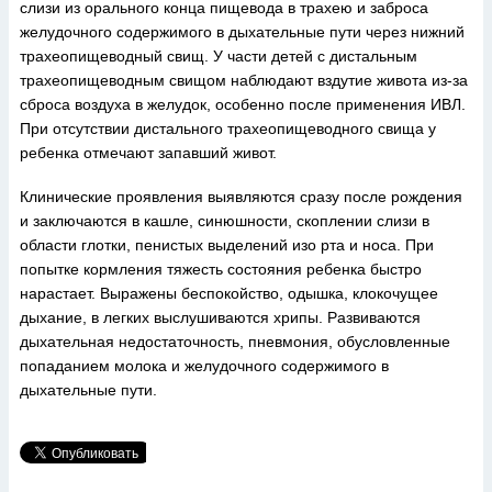
слизи из орального конца пищевода в трахею и заброса
желудочного содержимого в дыхательные пути через нижний
трахеопищеводный свищ. У части детей с дистальным
трахеопищеводным свищом наблюдают вздутие живота из-за
сброса воздуха в желудок, особенно после применения ИВЛ.
При отсутствии дистального трахеопищеводного свища у
ребенка отмечают запавший живот.
Клинические проявления выявляются сразу после рождения
и заключаются в кашле, синюшности, скоплении слизи в
области глотки, пенистых выделений изо рта и носа. При
попытке кормления тяжесть состояния ребенка быстро
нарастает. Выражены беспокойство, одышка, клокочущее
дыхание, в легких выслушиваются хрипы. Развиваются
дыхательная недостаточность, пневмония, обусловленные
попаданием молока и желудочного содержимого в
дыхательные пути.