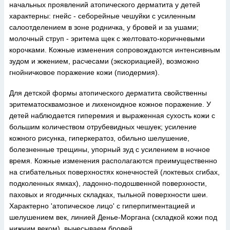
начальных проявлений атопического дерматита у детей
характерны: гнейс - себорейные чешуйки с усиленным
салоотделением в зоне родничка, у бровей и за ушами;
молочный струп - эритема щек с желтовато-коричневыми
корочками. Кожные изменения сопровождаются интенсивным
зудом и жжением, расчесами (экскориацией), возможно
гнойничковое поражение кожи (пиодермия).
Для детской формы атопического дерматита свойственны
эритематосквамозное и лихеноидное кожное поражение. У
детей наблюдается гиперемия и выраженная сухость кожи с
большим количеством отрубевидных чешуек; усиление
кожного рисунка, гиперкератоз, обильно шелушение,
болезненные трещины, упорный зуд с усилением в ночное
время. Кожные изменения располагаются преимущественно
на сгибательных поверхностях конечностей (локтевых сгибах,
подколенных ямках), ладонно-подошвенной поверхности,
паховых и ягодичных складках, тыльной поверхности шеи.
Характерно 'атопическое лицо' с гиперпигментацией и
шелушением век, линией Денье-Моргана (складкой кожи под
нижним веком), вычесываем бровей.