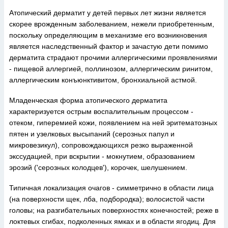
Атопический дерматит у детей первых лет жизни является
скорее врожденным заболеванием, нежели приобретенным,
поскольку определяющим в механизме его возникновения
является наследственный фактор и зачастую дети помимо
дерматита страдают прочими аллергическими проявлениями
- пищевой аллергией, поллинозом, аллергическим ринитом,
аллергическим конъюнктивитом, бронхиальной астмой.
Младенческая форма атопического дерматита
характеризуется острым воспалительным процессом -
отеком, гиперемией кожи, появлением на ней эритематозных
пятен и узелковых высыпаний (серозных папул и
микровезикул), сопровождающихся резко выраженной
экссудацией, при вскрытии - мокнутием, образованием
эрозий ('серозных колодцев'), корочек, шелушением.
Типичная локализация очагов - симметрично в области лица
(на поверхности щек, лба, подбородка); волосистой части
головы; на разгибательных поверхностях конечностей; реже в
локтевых сгибах, подколенных ямках и в области ягодиц. Для