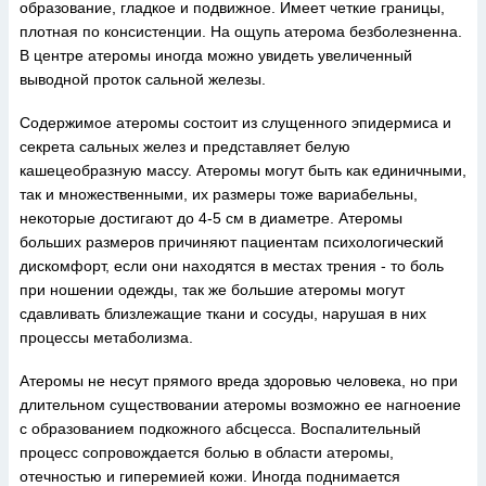
образование, гладкое и подвижное. Имеет четкие границы,
плотная по консистенции. На ощупь атерома безболезненна.
В центре атеромы иногда можно увидеть увеличенный
выводной проток сальной железы.
Содержимое атеромы состоит из слущенного эпидермиса и
секрета сальных желез и представляет белую
кашецеобразную массу. Атеромы могут быть как единичными,
так и множественными, их размеры тоже вариабельны,
некоторые достигают до 4-5 см в диаметре. Атеромы
больших размеров причиняют пациентам психологический
дискомфорт, если они находятся в местах трения - то боль
при ношении одежды, так же большие атеромы могут
сдавливать близлежащие ткани и сосуды, нарушая в них
процессы метаболизма.
Атеромы не несут прямого вреда здоровью человека, но при
длительном существовании атеромы возможно ее нагноение
с образованием подкожного абсцесса. Воспалительный
процесс сопровождается болью в области атеромы,
отечностью и гиперемией кожи. Иногда поднимается