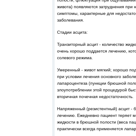
полости, флюктуация при ощупывании 
живота) появляются затруднения при н
симптомы, характерные для недостато
заболевания.
Стадии асцита:
Транзиторный асцит - количество жидк
очень хорошо поддается лечению, кот
солевого режима.
Умеренный - живот мягкий; хорошо по
при условии лечения основного забол
лапароцентеза (пункции брюшной поло
злоупотреблении этой процедурой быс
вторичная почечная недостаточность.
Напряженный (резистентный) асцит - б
лечению. Ежедневно пациент теряет 
жидкости в брюшной полости (веса пац
практически всегда применяется лапар