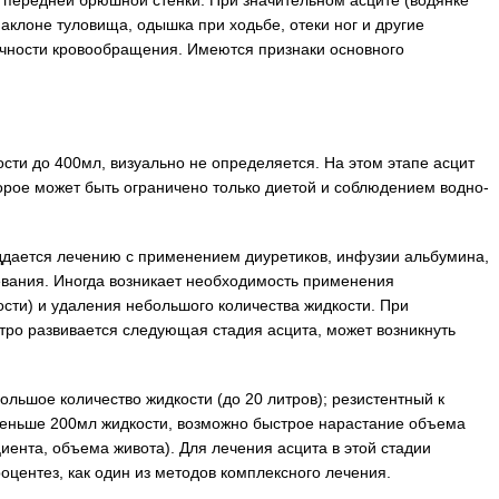
передней брюшной стенки. При значительном асците (водянке
аклоне туловища, одышка при ходьбе, отеки ног и другие
чности кровообращения. Имеются признаки основного
ости до 400мл, визуально не определяется. На этом этапе асцит
орое может быть ограничено только диетой и соблюдением водно-
ддается лечению с применением диуретиков, инфузии альбумина,
евания. Иногда возникает необходимость применения
сти) и удаления небольшого количества жидкости. При
тро развивается следующая стадия асцита, может возникнуть
ольшое количество жидкости (до 20 литров); резистентный к
меньше 200мл жидкости, возможно быстрое нарастание объема
иента, объема живота). Для лечения асцита в этой стадии
оцентез, как один из методов комплексного лечения.