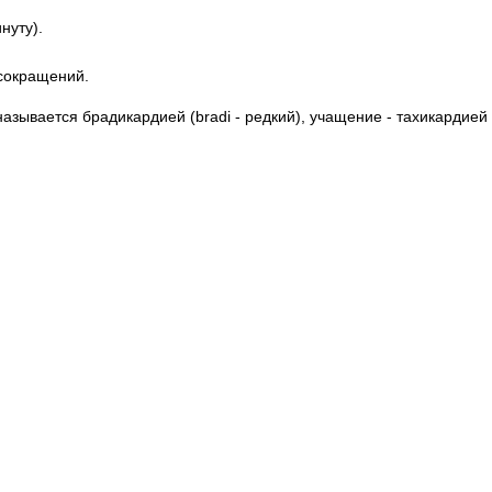
нуту).
сокращений.
зывается брадикардией (bradi - редкий), учащение - тахикардией