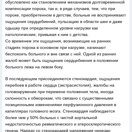
обусловлено как становлением механизмов долговременной
компенсации порока, так и, в ряде случаев, тем, что при
пороке, приобретенном в детстве, больные не воспринимают
ощущения сердцебиений, пульсацию в области шеи и даже
одышку при определенном уровне нагрузки как
патологические, привыкая к ним с детства.
Со временем эти ощущения, возникающие на ранних
стадиях порока в основном при нагрузке, начинают
беспокоить больного и вне связи с ней. Одной из ранних
жалоб может быть ощущение сердцебиения в положении
больного лежа на левом боку.
В последующем присоединяются стенокардия, ощущения
перебоев в работе сердца (экстрасистолия), жалобы на
головокружение при перемене положения тела, иногда
склонность к обморокам, что связано с существенными
позиционными изменениями перфузионного давления в
капиллярах головного мозга. Стенокардия наблюдается
более чем у 50% больных с чистой аортальной
недостаточностью ревматического и атеросклеротического
генеза. Наряду со стенокардией напряжения нередко