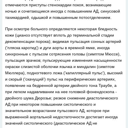
отмечаются приступы стенокардии покоя, возникающие
ночью и сочетающиеся иногда с повышением АД, синусовой
тахикардией, одышкой и повышенным потоотделением.
При осмотре больного определяются некоторая бледность
кожи (цианоз отсутствует вплоть до терминальной стадии
декомпенсации порока); видимая пульсация сонных артерий
('пляска каротид') и дуги аорты в яремной ямке, иногда
синхронные с пульсом сотрясения головы (симптом Мюссе),
пульсация зрачков; пульсирующие изменения насыщенности
окраски слизистой оболочки язычка и миндалин (симптом
Мюллера), подногтевого ложа ('капиллярный пульс'), высокий
и скорый ('скачущий') пульс на периферических артериях,
появление на бедренной артерии двойного тона Траубе, а
при легком надавливании на нее головкой фонендоскопа -
двойного шума Дюрозье; резкое снижение диастолического
АД при некотором повышении систолического и
значительном возрастании пульсового АД, которое при
выраженной аортальной недостаточности достигает иногда
значений систолического (диастолическое АД не