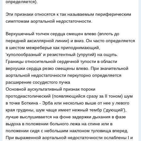
определяется).
Эти признаки относятся к так называемым периферическим
симптомам аортальной недостаточности.
Верхушечный толчок сердца смещен влево (вплоть до
передней аксиллярной линии) и вниз. Он часто определяется
в шестом межреберье как приподнимающий,
'куполообразный' и резистентный (упругий) на ощупь.
Границы относительной сердечной тупости в области
верхушки сердца резко смещены влево. При значительной
аортальной недостаточности перкуторно определяется
расширение сосудистого пучка
Основной аускультативный признак пороки
протодиастолический (появляющийся сразу за II тоном) шум
в точке Боткина - Эрба или несколько выше от нее у левого
края грудины, шум чаще имеет нежный тембр ('дующий'),
лучше выслушивается на фоне задержки дыхания в фазе
выдоха в положении больного лежа на спине или в
положении сидя с небольшим наклоном туловища вперед.
При выраженной аортальной недостаточности ослаблены I и