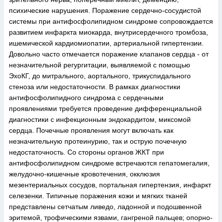
психические нарушения. Поражение сердечно-сосудистой
системы при антифосфолипидном синдроме сопровождается
развитием инфаркта миокарда, внутрисердечного тромбоза,
ишемической кардиомиопатии, артериальной гипертензии.
Довольно часто отмечается поражение клапанов сердца - от
незначительной регургитации, выявляемой с помощью
ЭхоКГ, до митрального, аортального, трикуспидального
стеноза или недостаточности. В рамках диагностики
антифосфолипидного синдрома с сердечными
проявлениями требуется проведение дифференциальной
диагностики с инфекционным эндокардитом, миксомой
сердца. Почечные проявления могут включать как
незначительную протеинурию, так и острую почечную
недостаточность. Со стороны органов ЖКТ при
антифосфолипидном синдроме встречаются гепатомегалия,
желудочно-кишечные кровотечения, окклюзия
мезентериальных сосудов, портальная гипертензия, инфаркт
селезенки. Типичные поражения кожи и мягких тканей
представлены сетчатым ливедо, ладонной и подошвенной
эритемой, трофическими язвами, гангреной пальцев; опорно-