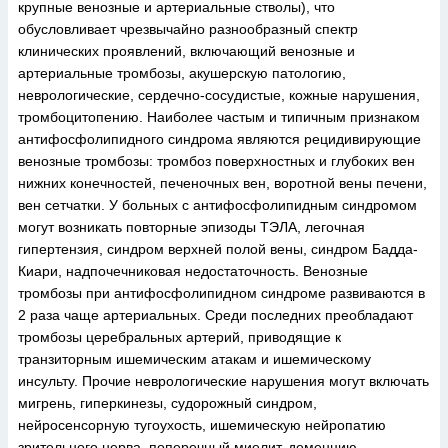
крупные венозные и артериальные стволы), что
обусловливает чрезвычайно разнообразный спектр
клинических проявлений, включающий венозные и
артериальные тромбозы, акушерскую патологию,
неврологические, сердечно-сосудистые, кожные нарушения,
тромбоцитопению. Наиболее частым и типичным признаком
антифосфолипидного синдрома являются рецидивирующие
венозные тромбозы: тромбоз поверхностных и глубоких вен
нижних конечностей, печеночных вен, воротной вены печени,
вен сетчатки. У больных с антифосфолипидным синдромом
могут возникать повторные эпизоды ТЭЛА, легочная
гипертензия, синдром верхней полой вены, синдром Бадда-
Киари, надпочечниковая недостаточность. Венозные
тромбозы при антифосфолипидном синдроме развиваются в
2 раза чаще артериальных. Среди последних преобладают
тромбозы церебральных артерий, приводящие к
транзиторным ишемическим атакам и ишемическому
инсульту. Прочие неврологические нарушения могут включать
мигрень, гиперкинезы, судорожный синдром,
нейросенсорную тугоухость, ишемическую нейропатию
зрительного нерва, поперечный миелит, деменцию,